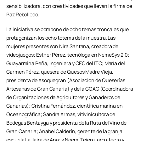
sensibilizadora, con creatividades que llevan la firma de
Paz Rebolledo.
La iniciativa se compone de ocho temas troncales que
protagonizan los ocho tótems de la muestra. Las
mujeres presentes son Nira Santana, creadora de
videojuegos; Esther Pérez, tecnóloga en NemeSys 2.0;
Guayarmina Peña, ingeniera y CEO del ITC; María del
Carmen Pérez, quesera de Quesos Madre Vieja,
presidenta de Asoquegran (Asociación de Queserías
Artesanas de Gran Canaria) y de la COAG (Coordinadora
de Organizaciones de Agricultores y Ganaderos de
Canarias); Cristina Fernández, científica marina en
Oceanográfica; Sandra Armas, vitivinicultora de
Bodegas Bentayga y presidenta de la Ruta del Vino de
Gran Canaria; Anabel Calderín, gerente de la granja
escuela La Jaira de Ana; y Noemí Tejera, arquitecta y