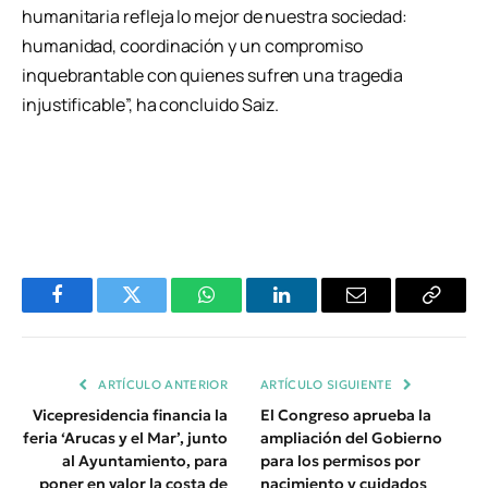
humanitaria refleja lo mejor de nuestra sociedad:
humanidad, coordinación y un compromiso
inquebrantable con quienes sufren una tragedia
injustificable”, ha concluido Saiz.
Facebook
Twitter
WhatsApp
LinkedIn
Email
Copiar
Enlace
ARTÍCULO ANTERIOR
ARTÍCULO SIGUIENTE
Vicepresidencia financia la
El Congreso aprueba la
feria ‘Arucas y el Mar’, junto
ampliación del Gobierno
al Ayuntamiento, para
para los permisos por
poner en valor la costa de
nacimiento y cuidados