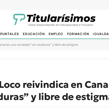
PUNTALES
EDUCACIÓN
EMPLEO
FORMACIÓN
IGUALD
Canarias una sociedad “sin ataduras” y libre de estigma
 Loco reivindica en Cana
duras” y libre de estigm