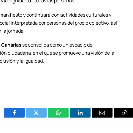
y la dignidad de todas las personas.
manifiesto y continuará con actividades culturales y
ocial interpretada por personas del propio colectivo, así
la jornada.
o Canarias
se consolida como un espacio de
ación ciudadana, en el que se promueve una visión de la
lusión y la igualdad.
Facebook
Twitter
WhatsApp
LinkedIn
Email
Cop
Enl