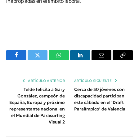
inapropiadas en el ámbito laboral.
Facebook
Twitter
WhatsApp
LinkedIn
Email
Copiar
Enlace
ARTÍCULO ANTERIOR
ARTÍCULO SIGUIENTE
Telde felicita a Gary
Cerca de 30 jóvenes con
González, campeón de
discapacidad participan
España, Europa y próximo
este sábado en el ‘Draft
representante nacional en
Paralímpico’ de Valencia
el Mundial de Parasurfing
Visual 2