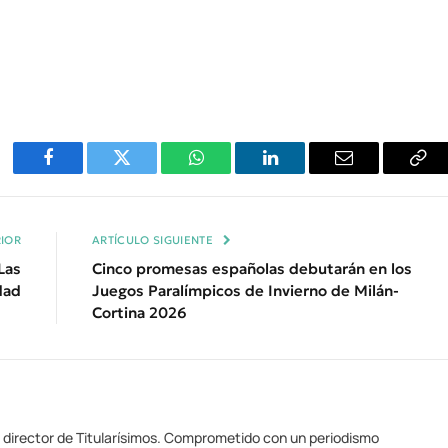
Facebook
Twitter
WhatsApp
LinkedIn
Email
Cop
Enl
IOR
ARTÍCULO SIGUIENTE
Las
Cinco promesas españolas debutarán en los
dad
Juegos Paralímpicos de Invierno de Milán-
Cortina 2026
y director de Titularísimos. Comprometido con un periodismo