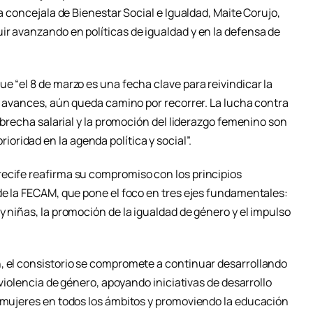
la concejala de Bienestar Social e Igualdad, Maite Corujo,
ir avanzando en políticas de igualdad y en la defensa de
e “el 8 de marzo es una fecha clave para reivindicar la
os avances, aún queda camino por recorrer. La lucha contra
a brecha salarial y la promoción del liderazgo femenino son
ridad en la agenda política y social”.
ecife reafirma su compromiso con los principios
de la FECAM, que pone el foco en tres ejes fundamentales:
y niñas, la promoción de la igualdad de género y el impulso
, el consistorio se compromete a continuar desarrollando
a violencia de género, apoyando iniciativas de desarrollo
s mujeres en todos los ámbitos y promoviendo la educación