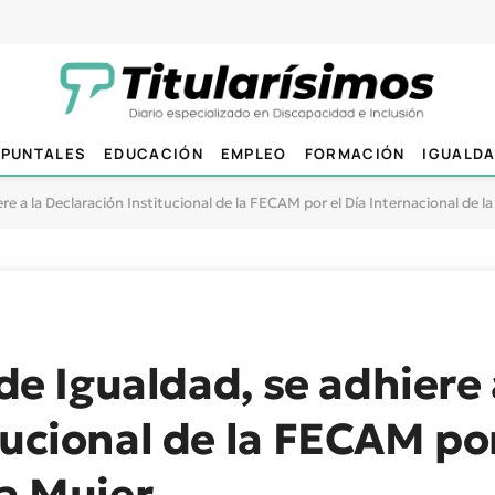
PUNTALES
EDUCACIÓN
EMPLEO
FORMACIÓN
IGUALD
ere a la Declaración Institucional de la FECAM por el Día Internacional de l
 de Igualdad, se adhiere 
tucional de la FECAM por
la Mujer