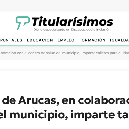
PUNTALES
EDUCACIÓN
EMPLEO
FORMACIÓN
IGUALD
aboración con el centro de salud del municipio, imparte talleres para cuid
 de Arucas, en colabora
el municipio, imparte ta