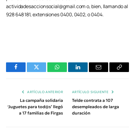
actividadesaccionsocial@gmail.com o, bien, llamando al
928 648 181, extensiones 0400, 0402, o 0404.
Facebook
Twitter
WhatsApp
LinkedIn
Email
Copiar
Enlace
ARTÍCULO ANTERIOR
ARTÍCULO SIGUIENTE
La campaña solidaria
Telde contrata a 107
‘Juguetes para tod@s’ llegó
desempleados de larga
a 17 familias de Firgas
duración