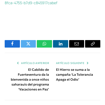
8fca-4755-b7d9-c845917cabef
Facebook
Twitter
WhatsApp
LinkedIn
Email
Copiar
Enlace
ARTÍCULO ANTERIOR
ARTÍCULO SIGUIENTE
El Cabildo de
El Hierro se suma a la
Fuerteventura da la
campaña ‘La Tolerancia
bienvenida a once niños
Apaga el Odio’
saharauis del programa
‘Vacaciones en Paz’