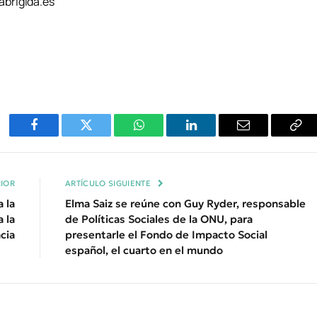
brigida.es
Facebook
Twitter
WhatsApp
LinkedIn
Email
Cop
Enl
IOR
ARTÍCULO SIGUIENTE
 la
Elma Saiz se reúne con Guy Ryder, responsable
 la
de Políticas Sociales de la ONU, para
cia
presentarle el Fondo de Impacto Social
español, el cuarto en el mundo