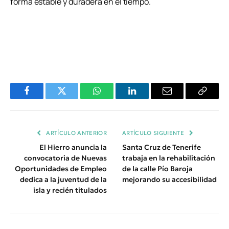
forma estable y duradera en el tiempo.
Facebook
Twitter
WhatsApp
LinkedIn
Email
Copiar
Enlace
ARTÍCULO ANTERIOR
ARTÍCULO SIGUIENTE
El Hierro anuncia la
Santa Cruz de Tenerife
convocatoria de Nuevas
trabaja en la rehabilitación
Oportunidades de Empleo
de la calle Pío Baroja
dedica a la juventud de la
mejorando su accesibilidad
isla y recién titulados