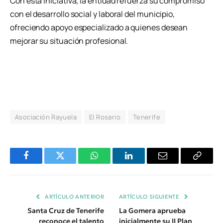
Con esta iniciativa, la entidad refuerza su compromiso
con el desarrollo social y laboral del municipio,
ofreciendo apoyo especializado a quienes desean
mejorar su situación profesional.
Asociación Rayuela
El Rosario
Tenerife
Facebook
Twitter
WhatsApp
LinkedIn
Email
Copiar
Enlace
ARTÍCULO ANTERIOR
ARTÍCULO SIGUIENTE
Santa Cruz de Tenerife
La Gomera aprueba
reconoce el talento
inicialmente su II Plan