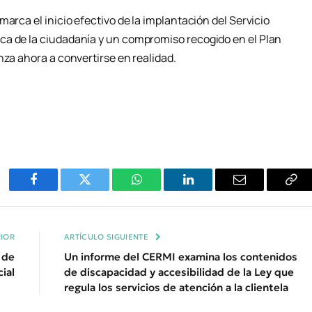
arca el inicio efectivo de la implantación del Servicio
ca de la ciudadanía y un compromiso recogido en el Plan
nza ahora a convertirse en realidad.
Facebook
Twitter
WhatsApp
LinkedIn
Email
Cop
Enl
IOR
ARTÍCULO SIGUIENTE
 de
Un informe del CERMI examina los contenidos
ial
de discapacidad y accesibilidad de la Ley que
regula los servicios de atención a la clientela