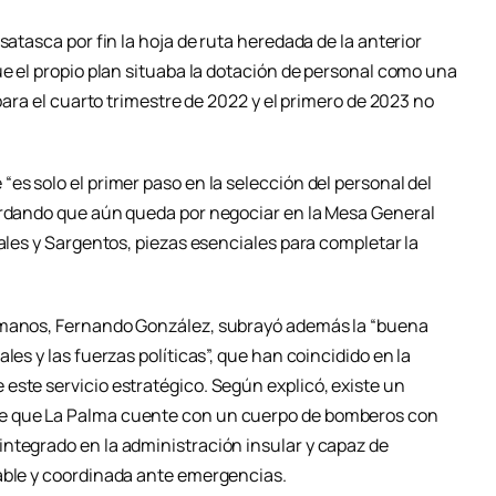
satasca por fin la hoja de ruta heredada de la anterior
ue el propio plan situaba la dotación de personal como una
 para el cuarto trimestre de 2022 y el primero de 2023 no
es solo el primer paso en la selección del personal del
ordando que aún queda por negociar en la Mesa General
iales y Sargentos, piezas esenciales para completar la
umanos, Fernando González, subrayó además la “buena
les y las fuerzas políticas”, que han coincidido en la
este servicio estratégico. Según explicó, existe un
e que La Palma cuente con un cuerpo de bomberos con
ntegrado en la administración insular y capaz de
able y coordinada ante emergencias.