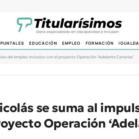
PUNTALES
EDUCACIÓN
EMPLEO
FORMACIÓN
IGUALD
ulso del empleo inclusivo con el proyecto Operación ‘Adelante Canarias’
icolás se suma al impul
proyecto Operación ‘Ade