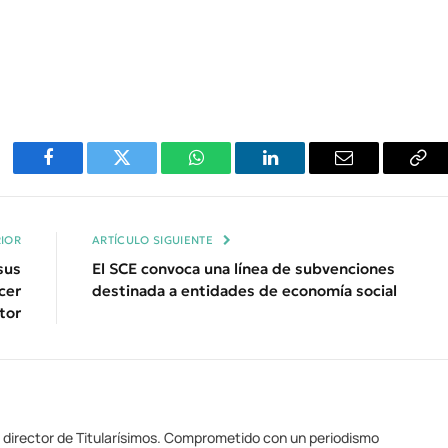
Facebook
Twitter
WhatsApp
LinkedIn
Email
Cop
Enl
IOR
ARTÍCULO SIGUIENTE
sus
El SCE convoca una línea de subvenciones
cer
destinada a entidades de economía social
tor
y director de Titularísimos. Comprometido con un periodismo