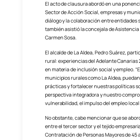
El acto de clausura abordó en una ponencia
Sector de Acción Social, empresas y munic
diálogo y la colaboración entre entidades 
también asistió la concejala de Asistencia 
Carmen Sosa.
El alcalde de La Aldea, Pedro Suárez, part
rural: experiencias del Adelante Canarias 
en materia de inclusión social y empleo. 
municipios rurales como La Aldea, puedan
prácticas y fortalecer nuestras políticas 
perspectiva integradora y nuestro comprom
vulnerabilidad, el impulso del empleo local 
No obstante, cabe mencionar que se abord
entre el tercer sector y el tejido empresar
Contratación de Personas Mayores de 45 a