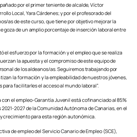
pañado por el primer teniente de alcalde, Víctor
ollo Local, Yara Cárdenes; y por el profesorado del
os/as de este curso, que tiene por objetivo mejorar la
ue goza de un amplio porcentaje de inserción laboral entre
ó el esfuerzo por la formación y el empleo que se realiza
refuerzan la apuesta y el compromiso de este equipo de
ersonal de los aldeanos/as. Seguiremos trabajando por
tizan la formación y la empleabilidad de nuestros jóvenes,
para facilitarles el acceso al mundo laboral”.
 con el empleo-Garantía Juvenil está cofinanciado al 85%
s 2021-2027 de la Comunidad Autónoma de Canarias, en el
 y crecimiento para esta región autonómica.
ctiva de empleo del Servicio Canario de Empleo (SCE),