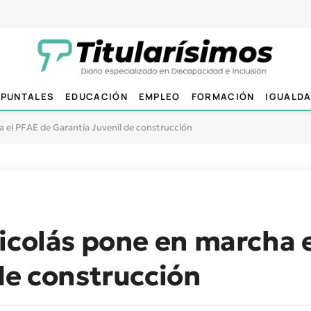
PUNTALES
EDUCACIÓN
EMPLEO
FORMACIÓN
IGUALD
a el PFAE de Garantía Juvenil de construcción
icolás pone en marcha 
de construcción