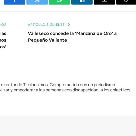
Facebook
Twitter
WhatsApp
LinkedIn
Email
Cop
Enl
IOR
ARTÍCULO SIGUIENTE
las
Valleseco concede la ‘Manzana de Oro’ a
hos
Pequeño Valiente
os’
y director de Titularísimos. Comprometido con un periodismo
ilizar y empoderar a las personas con discapacidad, a los colectivos