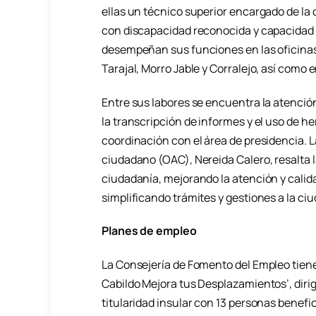
ellas un técnico superior encargado de la 
con discapacidad reconocida y capacidad f
desempeñan sus funciones en las oficinas
Tarajal, Morro Jable y Corralejo, así como 
Entre sus labores se encuentra la atención
la transcripción de informes y el uso de he
coordinación con el área de presidencia. L
ciudadano (OAC), Nereida Calero, resalta l
ciudadanía, mejorando la atención y calida
simplificando trámites y gestiones a la ci
Planes de empleo
La Consejería de Fomento del Empleo tien
Cabildo Mejora tus Desplazamientos’, dirig
titularidad insular con 13 personas benefici