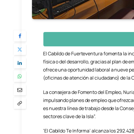
El Cabildo de Fuerteventura fomenta la in
física o del desarrollo, gracias al plan de 
ofrece una oportunidad laboral a nueve pe
(oficinas de atención al ciudadano) de la 
La consejera de Fomento del Empleo, Nuria
impulsando planes de empleo que ofrezcan
es nuestra línea de trabajo desde la Cons
sectores clave de la Isla”.
‘El Cabildo Te Informa’ alcanza los 292.4