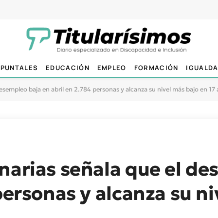
PUNTALES
EDUCACIÓN
EMPLEO
FORMACIÓN
IGUALD
esempleo baja en abril en 2.784 personas y alcanza su nivel más bajo en 17
narias señala que el de
personas y alcanza su n