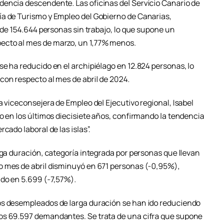
encia descendente. Las oficinas del Servicio Canario de
ía de Turismo y Empleo del Gobierno de Canarias,
l de 154.644 personas sin trabajo, lo que supone un
ecto al mes de marzo, un 1,77% menos.
e ha reducido en el archipiélago en 12.824 personas, lo
con respecto al mes de abril de 2024.
a viceconsejera de Empleo del Ejecutivo regional, Isabel
o en los últimos diecisiete años, confirmando la tendencia
cado laboral de las islas”.
rga duración, categoría integrada por personas que llevan
o mes de abril disminuyó en 671 personas (-0,95%),
ido en 5.699 (-7,57%).
os desempleados de larga duración se han ido reduciendo
os 69.597 demandantes. Se trata de una cifra que supone