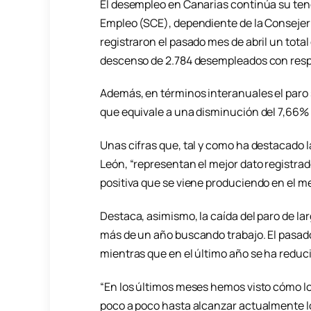
El desempleo en Canarias continúa su tend
Empleo (SCE), dependiente de la Consejer
registraron el pasado mes de abril un tota
descenso de 2.784 desempleados con resp
Además, en términos interanuales el paro s
que equivale a una disminución del 7,66% 
Unas cifras que, tal y como ha destacado l
León, “representan el mejor dato registrad
positiva que se viene produciendo en el mer
Destaca, asimismo, la caída del paro de la
más de un año buscando trabajo. El pasad
mientras que en el último año se ha reduc
“En los últimos meses hemos visto cómo l
poco a poco hasta alcanzar actualmente l