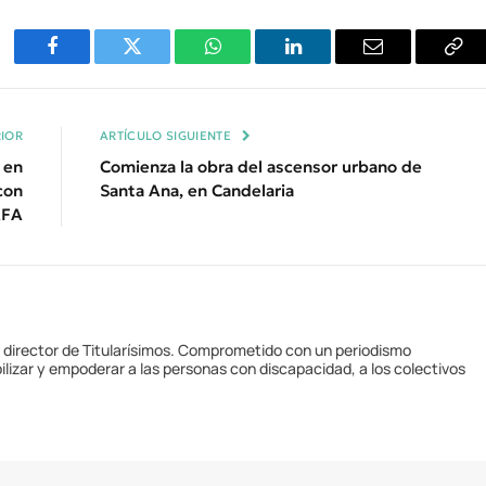
Facebook
Twitter
WhatsApp
LinkedIn
Email
Cop
Enl
IOR
ARTÍCULO SIGUIENTE
 en
Comienza la obra del ascensor urbano de
con
Santa Ana, en Candelaria
AFA
y director de Titularísimos. Comprometido con un periodismo
ilizar y empoderar a las personas con discapacidad, a los colectivos