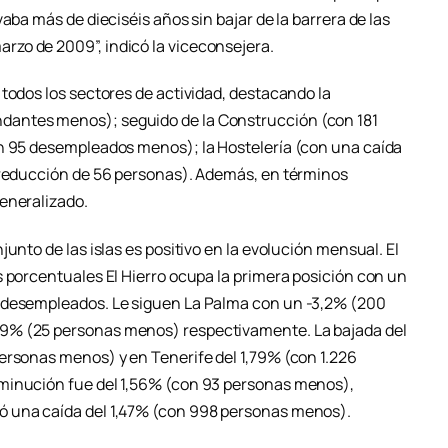
aba más de dieciséis años sin bajar de la barrera de las
zo de 2009”, indicó la viceconsejera.
todos los sectores de actividad, destacando la
antes menos); seguido de la Construcción (con 181
on 95 desempleados menos); la Hostelería (con una caída
 reducción de 56 personas). Además, en términos
eneralizado.
unto de las islas es positivo en la evolución mensual. El
s porcentuales El Hierro ocupa la primera posición con un
 desempleados. Le siguen La Palma con un -3,2% (200
9% (25 personas menos) respectivamente. La bajada del
ersonas menos) y en Tenerife del 1,79% (con 1.226
minución fue del 1,56% (con 93 personas menos),
ó una caída del 1,47% (con 998 personas menos).