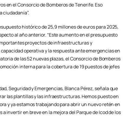
os en el Consorcio de Bomberos de Tenerife. Eso
a ciudadanía”.
supuesto histórico de 25,9 millones de euros para 2025,
specto al año anterior. “Este aumento en el presupuesto
r importantes proyectos de infraestructuras y
a capacidad operativa y la respuesta ante emergencias en
ocatoria de las 52 nuevas plazas, el Consorcio de Bomberos
romoción interna para la cobertura de 19 puestos de jefes
idad, Seguridad y Emergencias, Blanca Pérez, señala que
r las plantillas y las infraestructuras. Hemos puesto en
sora y ya estamos trabajando para abrir un nuevo retén en
a invertir en breve en la mejora del Parque de Icod de los