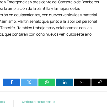
ridad y Emergencias y presidente del Consorcio de Bomberos
a la ampliación de la plantilla y la mejora de las
ersión en equipamientos, con nuevos vehículos y material
Asimismo, Martín señaló que, junto a la labor del personal
 Tenerife, “también trabajamos y colaboramos con las
os, que contarán con ocho nuevos vehículos este año
Facebook
Twitter
WhatsApp
LinkedIn
Email
Cop
Enl
IOR
ARTÍCULO SIGUIENTE