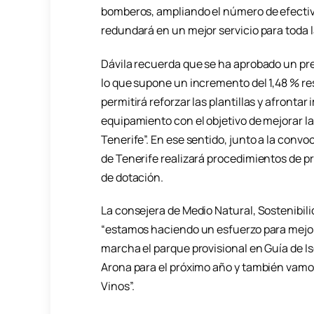
bomberos, ampliando el número de efectiv
redundará en un mejor servicio para toda l
Dávila recuerda que se ha aprobado un pre
lo que supone un incremento del 1,48 % re
permitirá reforzar las plantillas y afronta
equipamiento con el objetivo de mejorar l
Tenerife”. En ese sentido, junto a la conv
de Tenerife realizará procedimientos de p
de dotación.
La consejera de Medio Natural, Sostenibil
“estamos haciendo un esfuerzo para mejora
marcha el parque provisional en Guía de I
Arona para el próximo año y también vamos 
Vinos”.