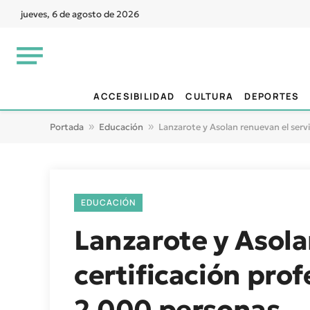
jueves, 6 de agosto de 2026
ACCESIBILIDAD
CULTURA
DEPORTES
Portada
»
Educación
»
Lanzarote y Asolan renuevan el serv
EDUCACIÓN
Lanzarote y Asola
certificación pro
2.000 personas