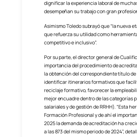
dignificar la experiencia laboral de muchas
desempeñan su trabajo con gran profesio
Asimismo Toledo subrayó que “la nueva eta
que refuerza su utilidad como herramienta
competitivo e inclusivo”.
Por su parte, el director general de Cualif
importancia del procedimiento de acredit
la obtención del correspondiente título de
identificar itinerarios formativos que faci
reciclaje formativo, favorecer la empleabil
mejor encuadre dentro de las categorías p
salariales y de gestión de RRHH). “Esta h
Formación Profesional y de ahí el importan
2025 la demanda de acreditación ha crecid
a las 873 del mismo periodo de 2024”, detal