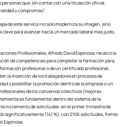
 personas que, sin contar con una titulación oficial,
nalidad y compromiso”.
pa de este servicio no solo moderniza su imagen, sino
 clave para avanzar hacia un mercado laboral más justo,
icaciones Profesionales, Alfredo David Espinosa, recalcó la
ación de competencias para completar la formación para
 formación profesional o de un certificado profesional,
liten la inserción de los trabajadores en procesos de
idad y posibilitar la promoción dentro de la empresa o un
rofesionales de los convenios colectivos (mejoras
erramienta es fundamental dentro del sistema de la
te incremento de solicitudes: en el primer trimestre de
o significativamente (141 %), con 2106 solicitudes, frente
ló Espinosa.