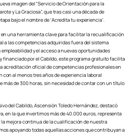
ueva imagen del “Servicio de Orientación para la
arote y La Graciosa”, que tras casi una década de
tapa bajo el nombre de ‘Acredita tu experiencia’.
 en una herramienta clave para facilitar la recualificación
al a las competencias adquiridas fuera del sistema
a empleabilidad y el acceso a nuevas oportunidades
 y financiado por el Cabildo, este programa gratuito facilita
a acreditación oficial de competencias profesionales en
 con al menos tres años de experiencia laboral
 más de 300 horas, sin necesidad de contar con un título
sivo del Cabildo, Ascensión Toledo Hernández, destacó
va, en la que invertimos más de 40.000 euros, representa
r la mejora continua de la cualificación de nuestra
remos apoyando todas aquellas acciones que contribuyan a