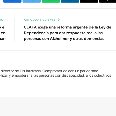
Facebook
Twitter
WhatsApp
LinkedIn
Email
Cop
Enl
IOR
ARTÍCULO SIGUIENTE
y el
CEAFA exige una reforma urgente de la Ley de
 en
Dependencia para dar respuesta real a las
uan
personas con Alzheimer y otras demencias
y director de Titularísimos. Comprometido con un periodismo
ilizar y empoderar a las personas con discapacidad, a los colectivos