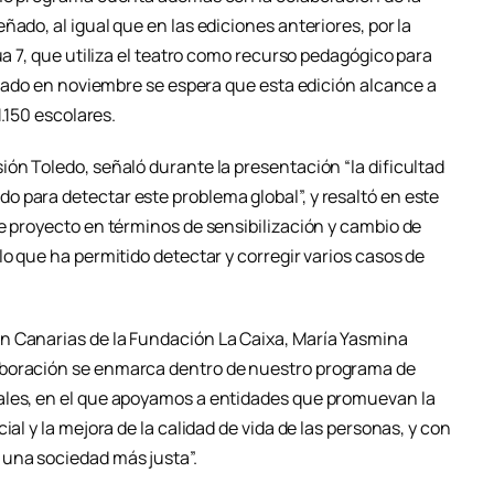
ado, al igual que en las ediciones anteriores, por la
úa 7, que utiliza el teatro como recurso pedagógico para
iciado en noviembre se espera que esta edición alcance a
1.150 escolares.
ón Toledo, señaló durante la presentación “la dificultad
 para detectar este problema global”, y resaltó en este
e proyecto en términos de sensibilización y cambio de
lo que ha permitido detectar y corregir varios casos de
n Canarias de la Fundación La Caixa, María Yasmina
aboración se enmarca dentro de nuestro programa de
ales, en el que apoyamos a entidades que promuevan la
ial y la mejora de la calidad de vida de las personas, y con
una sociedad más justa”.