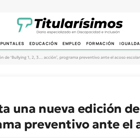
PUNTALES
EDUCACIÓN
EMPLEO
FORMACIÓN
IGUALD
n de ‘Bullying 1, 2, 3… acción’, programa preventivo ante el acoso escolar
a una nueva edición de ‘
ama preventivo ante el 