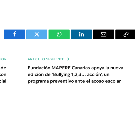
Facebook
Twitter
WhatsApp
LinkedIn
Email
Cop
Enl
IOR
ARTÍCULO SIGUIENTE
 de
Fundación MAPFRE Canarias apoya la nueva
con
edición de ‘Bullying 1,2,3… acción’, un
ial
programa preventivo ante el acoso escolar