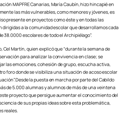
undación MAPFRE Canarias, María Caubín, hizo hincapié en
almente las más vulnerables, como menores y jóvenes, es
iso presente en proyectos como éste y en todas las
ón dirigidas a la comunidad escolar que desarrollamos cada
e 38.0000 escolares de todo el Archipiélago”.
, Cel Martín, quien explicó que “durante la semana de
ervación para analizar la convivencia en clase; se
jar las emociones, cohesión de grupo, escucha activa,
tro foro donde se visibiliza una situación de acoso escolar
ituación”.Desde la puesta en marcha por parte del Cabildo
 más de 5.000 alumnas y alumnos de más de una veintena
 este proyecto que persigue aumentar el conocimiento del
ciencia de sus propias ideas sobre esta problemática,
s reales.