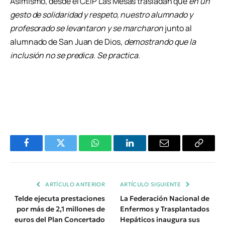
Asimismo, desde el CEIP Las Mesas trasladan que
en un
gesto de solidaridad y respeto, nuestro alumnado y
profesorado se levantaron y se marcharon
junto al
alumnado de San Juan de Dios,
demostrando que la
inclusión no se predica. Se practica.
Facebook
Twitter
WhatsApp
LinkedIn
Email
Copiar
Enlace
ARTÍCULO ANTERIOR
ARTÍCULO SIGUIENTE
Telde ejecuta prestaciones
La Federación Nacional de
por más de 2,1 millones de
Enfermos y Trasplantados
euros del Plan Concertado
Hepáticos inaugura sus