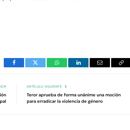
Facebook
Twitter
WhatsApp
LinkedIn
Email
Cop
Enl
IOR
ARTÍCULO SIGUIENTE
ión
Teror aprueba de forma unánime una moción
pal
para erradicar la violencia de género