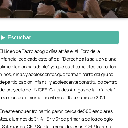
El Liceo de Taoro acogió días atrás el XII Foro de la
Infancia, dedicado este año al “Derecho a la salud y a una
alimentación saludable”, ya que es el tema elegido por los
niños, niñas y adolescentes que forman parte del grupo
de participación infantil y adolescente constituido dentro
del proyecto de UNICEF “Ciudades Amigas de la Infancia”,
reconocido al municipio villero el 15 de junio de 2021.
En este encuentro participaron cerca de 500 escolares
es, alumnos de 3º, 4º, 5 º y 6º de primaria de los colegio
s Salesianos; CEIP Santa Teresa de Jesús; CEIP Infanta