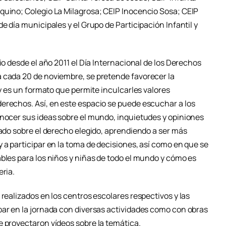
quino; Colegio La Milagrosa; CEIP Inocencio Sosa; CEIP
e día municipales y el Grupo de Participación Infantil y
io desde el año 2011 el Día Internacional de los Derechos
 cada 20 de noviembre, se pretende favorecer la
 y es un formato que permite inculcarles valores
erechos. Así, en este espacio se puede escuchar a los
onocer sus ideas sobre el mundo, inquietudes y opiniones
jado sobre el derecho elegido, aprendiendo a ser más
 a participar en la toma de decisiones, así como en que se
bles para los niños y niñas de todo el mundo y cómo es
eria.
 realizados en los centros escolares respectivos y las
par en la jornada con diversas actividades como con obras
e proyectaron vídeos sobre la temática.