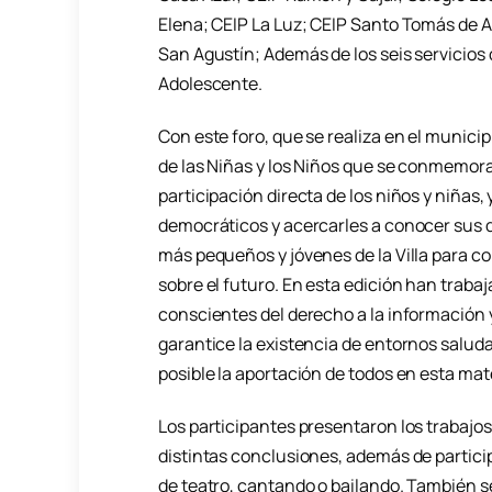
Elena; CEIP La Luz; CEIP Santo Tomás de A
San Agustín; Además de los seis servicios d
Adolescente.
Con este foro, que se realiza en el municip
de las Niñas y los Niños que se conmemora
participación directa de los niños y niñas,
democráticos y acercarles a conocer sus d
más pequeños y jóvenes de la Villa para c
sobre el futuro. En esta edición han traba
conscientes del derecho a la información y
garantice la existencia de entornos saluda
posible la aportación de todos en esta mat
Los participantes presentaron los trabajos
distintas conclusiones, además de partici
de teatro, cantando o bailando. También s