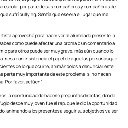
so escolar por parte de sus compañeros y compañeras de
la que sufrí bullying. Sentía que ese era el lugar que me
artista aprovechó para hacer ver al alumnado presente la
no sabes cómo puede afectar una broma o un comentario a
imio para otros puede ser muy grave, más aún cuando lo
la mesa con insistencia el papel de aquellas personas que
cientes de lo que ocurre, animándolos a denunciar este
na parte muy importante de este problema, si no hacen
a. Por favor, actúen”.
eron la oportunidad de hacerle preguntas directas, donde
ugio desde muy joven fue el rap, que le dio la oportunidad
o, animando a los presentes a seguir sus objetivos y a ser
.