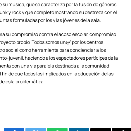
 su música, que se caracteriza por la fusión de géneros
 funk y rock y que completó mostrando su destreza con el
ntas formuladas por los y las jóvenes de la sala.
irma su compromiso contra el acoso escolar, compromiso
proyecto propio ‘Todos somos un@’ por los centros
atro social como herramienta para concienciar a los
fanto-juvenil, haciendo a los espectadores partícipes de la
uenta con una vía paralela destinada a la comunidad
 fin de que todos los implicados en la educación de las
e esta problemática.