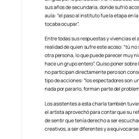
sus años de secundaria, donde sufrió aco
aula: “el paso al instituto fue la etapa en 
tocaba ocupar”.
Entre todas sus respuestas y vivencias el 
realidad de quien sufre este acoso: “tú 
otra persona, lo que puede parecer muy n
hace un grupo entero”. Quiso poner sobre 
no participan directamente pero son cons
tipo de acciones: “los espectadores son u
nada por pararlo, forman parte del problem
Los asistentes a esta charla también tuvi
el artista aprovechó para contar que su ref
de sentir que tenía derecho a ser escuchad
creativos, a ser diferentes y a equivocarse