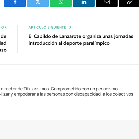
Facebook
Twitter
WhatsApp
LinkedIn
Email
Cop
Enl
IOR
ARTÍCULO SIGUIENTE
 de
El Cabildo de Lanzarote organiza unas jornadas
dad
introducción al deporte paralímpico
sso
y director de Titularísimos. Comprometido con un periodismo
ilizar y empoderar a las personas con discapacidad, a los colectivos