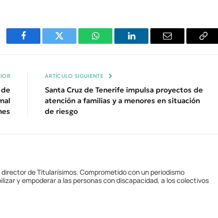
Facebook
Twitter
WhatsApp
LinkedIn
Email
Cop
Enl
IOR
ARTÍCULO SIGUIENTE
 de
Santa Cruz de Tenerife impulsa proyectos de
mal
atención a familias y a menores en situación
nes
de riesgo
y director de Titularísimos. Comprometido con un periodismo
ilizar y empoderar a las personas con discapacidad, a los colectivos