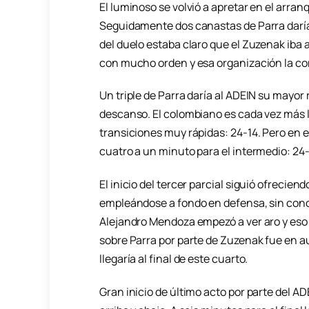
El luminoso se volvió a apretar en el arran
Seguidamente dos canastas de Parra darían
del duelo estaba claro que el Zuzenak iba
con mucho orden y esa organización la con
Un triple de Parra daría al ADEIN su mayo
descanso. El colombiano es cada vez más lí
transiciones muy rápidas: 24-14. Pero en e
cuatro a un minuto para el intermedio: 24-
El inicio del tercer parcial siguió ofrecie
empleándose a fondo en defensa, sin conce
Alejandro Mendoza empezó a ver aro y eso e
sobre Parra por parte de Zuzenak fue en a
llegaría al final de este cuarto.
Gran inicio de último acto por parte del ADE