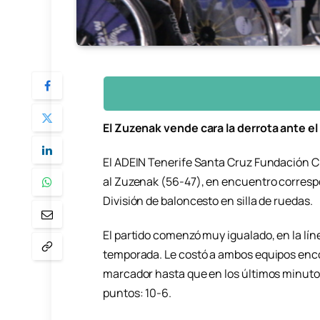
El Zuzenak vende cara la derrota ante e
El ADEIN Tenerife Santa Cruz Fundación CB
al Zuzenak (56-47), en encuentro correspo
División de baloncesto en silla de ruedas.
El partido comenzó muy igualado, en la lín
temporada. Le costó a ambos equipos enco
marcador hasta que en los últimos minutos
puntos: 10-6.