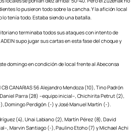
 los locales se ponían diez arriba: 50-40. Pero el Zuzenak no
entes lo pusieron todo sobre la cancha. Y la afición local
 lo tenía todo. Estaba siendo una batalla.
vitoriano terminaba todos sus ataques con intento de
El ADEIN supo jugar sus cartas en esta fase del choque y
este domingo en condición de local frente al Abeconsa
B CANARIAS 56 Alejandro Mendoza (10), Tino Padrón
 Daniel Parra (28) –equipo inicial–, Chichirita Petrut (2),
), Domingo Perdigón (-) y José Manuel Martín (-).
uez (4), Unai Labiano (2), Martín Pérez (8), David
ial–, Marvin Santiago (-), Paulino Etoho (7) y Michael Achi