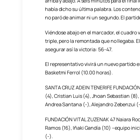
arriba y abajo. A seis minutos para el final
había dicho su última palabra. Los contendi
no paró de animar ni un segundo. El partido
Viéndose abajo en el marcador, el cuadro 
triple, pero la remontada que no llegaba. 
asegurar así la victoria: 56-47.
El representativo vivirá un nuevo partido 
Basketmi Ferrol (10.00 horas).
SANTA CRUZ ADEIN TENERIFE FUNDACIÓN C
(4), Cristian Luis (4), Jhoan Sebastian (8),
Andrea Santana (-), Alejandro Zebenzui (-
FUNDACIÓN VITAL ZUZENAK 47 Naiara Rodríg
Ramos (16), Iñaki Gandía (10) –equipo inic
(-).