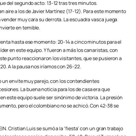
que del segundo acto: 13-12 tras tres minutos.
 aire a los de Javier Martínez (17-12). Para este momento
 a vender muy cara su derrota. La escuadra vasca juega
vierte en temible.
r renta hasta ese momento: 20-14 a cinco minutos para el
der en este equipo. Y fueron a más los canaristas, con
ste punto reaccionaron los visitantes, que se pusieron a
20. A la pausa nos iríamos con 26-22.
ndo un envite muy parejo, con los contendientes
siones. La buena noticia para los de casa era que
n este equipo suele ser sinónimo de victoria. La presión
umento, pero el colombiano no se achicó. Con 42-38 se
IN. Cristian Luis se sumó a la ‘fiesta’ con un gran trabajo