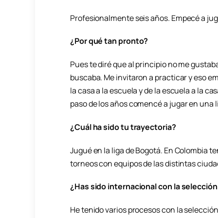
Profesionalmente seis años. Empecé a jugar
¿Por qué tan pronto?
Pues te diré que al principio no me gustab
buscaba. Me invitaron a practicar y eso empe
la casa a la escuela y de la escuela a la c
paso de los años comencé a jugar en una li
¿Cuál ha sido tu trayectoria?
Jugué en la liga de Bogotá. En Colombia t
torneos con equipos de las distintas ciuda
¿Has sido internacional con la selecció
He tenido varios procesos con la selección