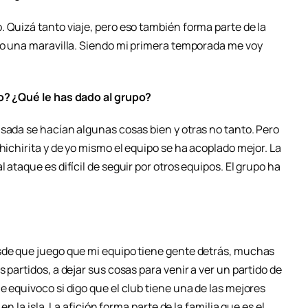
 Quizá tanto viaje, pero eso también forma parte de la
ido una maravilla. Siendo mi primera temporada me voy
ño? ¿Qué le has dado al grupo?
asada se hacían algunas cosas bien y otras no tanto. Pero
hichirita y de yo mismo el equipo se ha acoplado mejor. La
 ataque es difícil de seguir por otros equipos. El grupo ha
sde que juego que mi equipo tiene gente detrás, muchas
 partidos, a dejar sus cosas para venir a ver un partido de
e equivoco si digo que el club tiene una de las mejores
 en la isla. La afición forma parte de la familia que es el