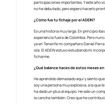
participaciones importantes. Y este año vo
no he debutado, pero espero hacerlo pront
¿Cómo fue tu fichaje por el ADEIN?
Es una historia muy larga. En principio iba 
experiencia fuera de Colombia. Pero nunca
ya en Tenerife mi compañero Daniel Parra 
isla. El ADEIN estuvo estudiando mi incorpo
ficharme.
¿Qué balance haces de estos meses en l
He aprendido demasiado aquí y siento que 
soy una persona muy explosiva, a la que le g
ha dado un plus al equipo. He sido un com
la cancha también. Creo que he contribuid