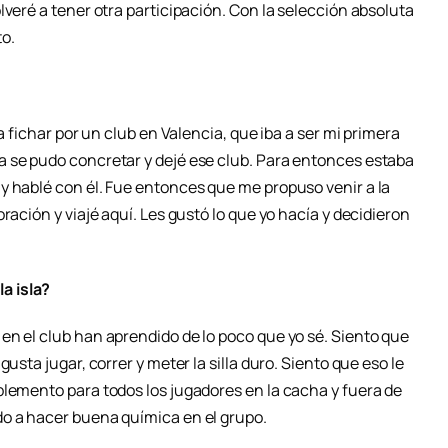
lveré a tener otra participación. Con la selección absoluta
o.
a fichar por un club en Valencia, que iba a ser mi primera
 se pudo concretar y dejé ese club. Para entonces estaba
y hablé con él. Fue entonces que me propuso venir a la
ración y viajé aquí. Les gustó lo que yo hacía y decidieron
a isla?
en el club han aprendido de lo poco que yo sé. Siento que
usta jugar, correr y meter la silla duro. Siento que eso le
plemento para todos los jugadores en la cacha y fuera de
o a hacer buena química en el grupo.