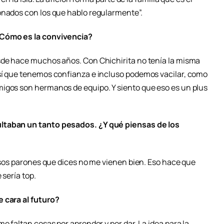
onados con los que hablo regularmente”.
¿Cómo es la convivencia?
esde hace muchos años. Con Chichirita no tenía la misma
 sí que tenemos confianza e incluso podemos vacilar, como
migos son hermanos de equipo. Y siento que eso es un plus
ultaban un tanto pesados. ¿Y qué piensas de los
 esos parones que dices no me vienen bien. Eso hace que
 sería top.
 cara al futuro?
e faltan cosas por aprender y por dar. La idea para la