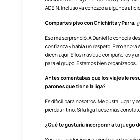
ADEIN. Incluso ya conozco a algunos afici
Compartes piso con Chichirita y Parra. 
Eso me sorprendió. A Daniel lo conocía d
confianza y había un respeto. Pero ahora
dicen aquí. Ellos más que compañeros y a
para el grupo. Estamos bien organizados.
Antes comentabas que los viajes le res
parones que tiene la liga?
Es difícil para nosotros. Me gusta jugar y
pierdas ritmo. Si la liga fuese más constate
¿Qué te gustaría incorporar a tu juego de
Soy un jugador joven y siento que todavía m