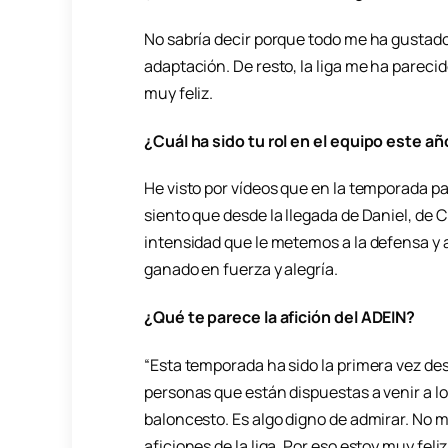
No sabría decir porque todo me ha gustado.
adaptación. De resto, la liga me ha parec
muy feliz.
¿Cuál ha sido tu rol en el equipo este a
He visto por vídeos que en la temporada p
siento que desde la llegada de Daniel, de C
intensidad que le metemos a la defensa y al
ganado en fuerza y alegría.
¿Qué te parece la afición del ADEIN?
“Esta temporada ha sido la primera vez de
personas que están dispuestas a venir a los
baloncesto. Es algo digno de admirar. No m
aficiones de la liga. Por eso estoy muy feliz