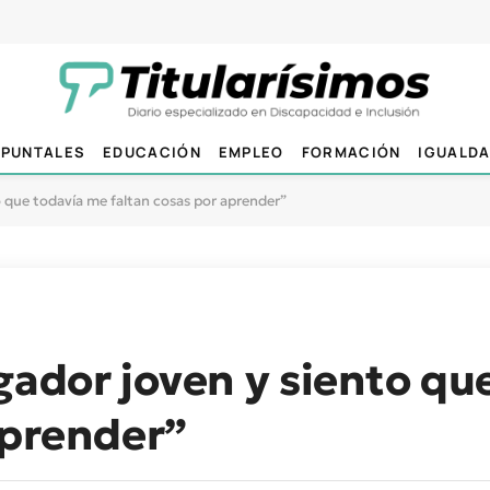
PUNTALES
EDUCACIÓN
EMPLEO
FORMACIÓN
IGUALD
o que todavía me faltan cosas por aprender”
gador joven y siento qu
aprender”