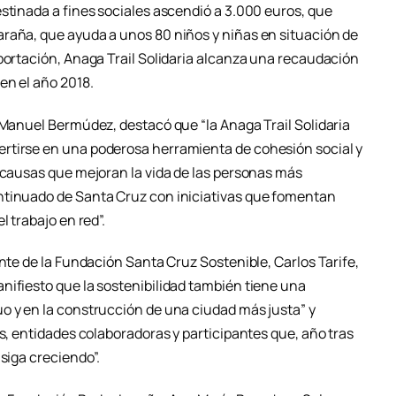
stinada a fines sociales ascendió a 3.000 euros, que
raña, que ayuda a unos 80 niños y niñas en situación de
aportación, Anaga Trail Solidaria alcanza una recaudación
en el año 2018.
 Manuel Bermúdez, destacó que “la Anaga Trail Solidaria
rtirse en una poderosa herramienta de cohesión social y
n causas que mejoran la vida de las personas más
ntinuado de Santa Cruz con iniciativas que fomentan
l trabajo en red”.
ente de la Fundación Santa Cruz Sostenible, Carlos Tarife,
nifiesto que la sostenibilidad también tiene una
o y en la construcción de una ciudad más justa” y
os, entidades colaboradoras y participantes que, año tras
 siga creciendo”.