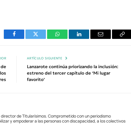
Facebook
Twitter
WhatsApp
LinkedIn
Email
Cop
Enl
IOR
ARTÍCULO SIGUIENTE
 de
Lanzarote continúa priorizando la inclusión:
los
estreno del tercer capítulo de ‘Mi lugar
res
favorito’
y director de Titularísimos. Comprometido con un periodismo
ilizar y empoderar a las personas con discapacidad, a los colectivos