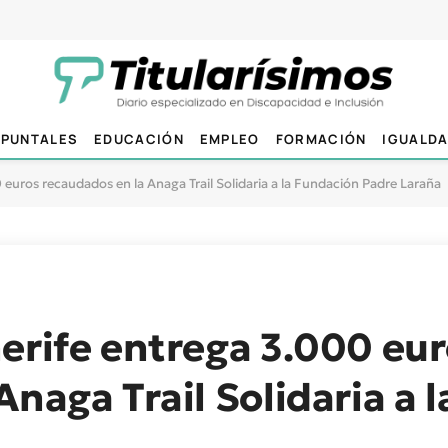
PUNTALES
EDUCACIÓN
EMPLEO
FORMACIÓN
IGUALD
euros recaudados en la Anaga Trail Solidaria a la Fundación Padre Laraña
erife entrega 3.000 eu
Anaga Trail Solidaria a 