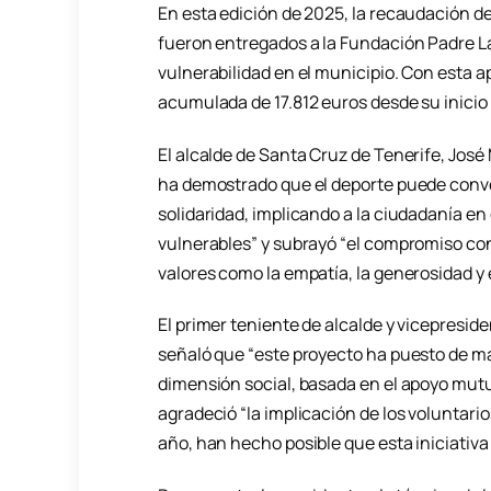
En esta edición de 2025, la recaudación de
fueron entregados a la Fundación Padre La
vulnerabilidad en el municipio. Con esta 
acumulada de 17.812 euros desde su inicio 
El alcalde de Santa Cruz de Tenerife, José
ha demostrado que el deporte puede conve
solidaridad, implicando a la ciudadanía e
vulnerables” y subrayó “el compromiso co
valores como la empatía, la generosidad y e
El primer teniente de alcalde y vicepresid
señaló que “este proyecto ha puesto de ma
dimensión social, basada en el apoyo mutu
agradeció “la implicación de los voluntari
año, han hecho posible que esta iniciativa