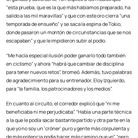
“esta prueba, que es la que más habíamos preparado, ha
salido a las mil maravillas” y que con este oro cierra “una
temporada de ensueño” y se saca la espina de Tokio,
donde pasaron un montón de circunstancias que se nos
escapaban” y que le impidieron subir al podio.
“Me hacía especial ilusión poder ganarlo todo también
en ciclismo” y ahora “habrá que cambiar de disciplina
para tener nuevos retos”, bromeó. Además, tuvo palabras
de agradecimiento para su entrenador, Eloy Izquierdo,
para “la familia, los patrocinadores y los medios”.
En cuanto al circuito, el corredor explicó que “ni me
beneficiaba ni me perjudicaba”. “Había una parte técnica
a la que le podía sacar bastante partido y otra parte en la
que yo no soy un ‘cróner’ puro y gente más corpulenta y
de más potencia podía hacer más camino que yo”, “pero