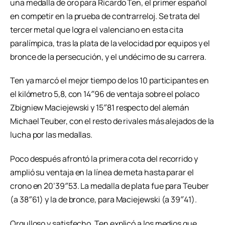
una medalla de oro para Ricardo Ten, el primer español
en competir en la prueba de contrarreloj. Se trata del
tercer metal que logra el valenciano en esta cita
paralímpica, tras la plata de la velocidad por equipos y el
bronce de la persecución, y el undécimo de su carrera.
Ten ya marcó el mejor tiempo de los 10 participantes en
el kilómetro 5,8, con 14″96 de ventaja sobre el polaco
Zbigniew Maciejewski y 15″81 respecto del alemán
Michael Teuber, con el resto de rivales más alejados de la
lucha por las medallas.
Poco después afrontó la primera cota del recorrido y
amplió su ventaja en la línea de meta hasta parar el
crono en 20’39″53. La medalla de plata fue para Teuber
(a 38″61) y la de bronce, para Maciejewski (a 39″41).
Orgulloso y satisfecho, Ten explicó a los medios que