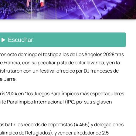
on este domingo el testigo a los de Los Ángeles 2028 tras
Francia, con su peculiar pista de color lavanda, y en la
 disfrutaron con un festival ofrecido por DJ franceses de
l Jarre.
arís 2024 en “los Juegos Paralímpicos más espectaculares
mité Paralímpico Internacional (IPC, por sus siglas en
as batir los récords de deportistas (4.456) y delegaciones
ralímpico de Refugiados), y vender alrededor de 2,5