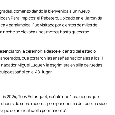
 gradas, comenzó dando la bienvenida a un nuevo
s y Paralímpicos: el Pebetero, ubicado en el Jardín de
ica y paralímpica. Fue visitado por cientos de miles de
da noche se elevaba unos metros hasta quedarse
esenciaron la ceremonia desde el centro del estadio
anderados, que portaron las enseñas nacionales a los 11
l nadador Miguel Luque y la esgrimista en silla de ruedas
ipo español en el 48º lugar.
arís 2024, Tony Estanguet, señaló que “los Juegos que
, han sido sobre récords, pero por encima de todo, ha sido
os que dejan una huella permanente”.