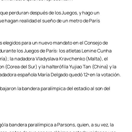
 que perduran después de los Juegos, y hago un
ue hagan realidad el sueño de un metro de París
s elegidos para un nuevo mandato en el Consejo de
 durante los Juegos de París: los atletas Lenine Cunha
gría); la nadadora Vladyslava Kravchenko (Malta), el
 (Corea del Sur) y la halterófila Yujiao Tan (China) y la
nadadora española María Delgado quedó 12ª en la votación.
s bajaron la bandera paralímpica del estadio al son del
ó la bandera paralímpica a Parsons, quien, a su vez, la