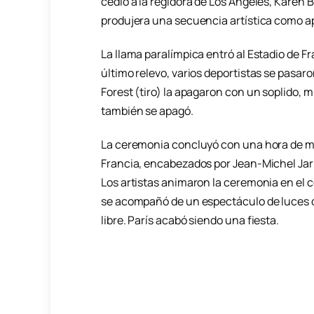
cedió a la regidora de Los Ángeles, Karen
produjera una secuencia artística como ape
La llama paralímpica entró al Estadio de F
último relevo, varios deportistas se pasar
Forest (tiro) la apagaron con un soplido, mi
también se apagó.
La ceremonia concluyó con una hora de mús
Francia, encabezados por Jean-Michel Jarre
Los artistas animaron la ceremonia en el c
se acompañó de un espectáculo de luces qu
libre. París acabó siendo una fiesta.