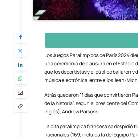
Los Juegos Paralímpicos de París 2024 dier
una ceremonia de clausura en el Estadio de 
que los deportistas y el público bailaron y
música electrónica, entre ellos Jean-Miche
Atrás quedaron 11 días que convirtieron P
de la historia”, según el presidente del Co
inglés), Andrew Parsons.
La cita paralímpica francesa se despidió tr
nacionales (169, incluida la del Equipo Pa