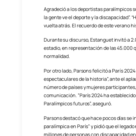
Agradeció a los deportistas paralímpicos 
la gente ve el deporte y la discapacidad”.
vuelta atrás. El recuerdo de este verano 
Durante su discurso, Estanguet invitó a 2.
estadio, en representación de las 45.000
normalidad.
Por otro lado, Parsons felicitó a París 20
espectaculares de la historia”, ante el apl
número de países y mujeres participantes
comunicación. ”París 2024 ha establecido 
Paralímpicos futuros”, aseguró.
Parsons destacó que hace pocos días se ini
paralímpica en París” y pidió que el legado 
millones de personas con discapacidad en