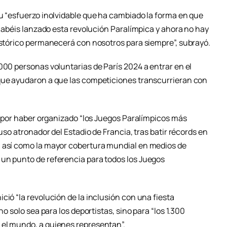
su “esfuerzo inolvidable que ha cambiado la forma en que
 “Habéis lanzado esta revolución Paralímpica y ahora no hay
histórico permanecerá con nosotros para siempre”, subrayó.
000 personas voluntarias de París 2024 a entrar en el
 que ayudaron a que las competiciones transcurrieran con
24 por haber organizado “los Juegos Paralímpicos más
auso atronador del Estadio de Francia, tras batir récords en
, así como la mayor cobertura mundial en medios de
un punto de referencia para todos los Juegos
ció “la revolución de la inclusión con una fiesta
no solo sea para los deportistas, sino para “los 1.300
 el mundo, a quienes representan”.