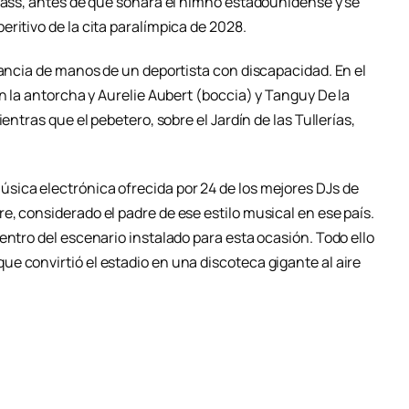
 Bass, antes de que sonara el himno estadounidense y se
ritivo de la cita paralímpica de 2028.
rancia de manos de un deportista con discapacidad. En el
on la antorcha y Aurelie Aubert (boccia) y Tanguy De la
entras que el pebetero, sobre el Jardín de las Tullerías,
ica electrónica ofrecida por 24 de los mejores DJs de
, considerado el padre de ese estilo musical en ese país.
entro del escenario instalado para esta ocasión. Todo ello
e convirtió el estadio en una discoteca gigante al aire