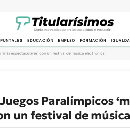
PUNTALES
EDUCACIÓN
EMPLEO
FORMACIÓN
IGUALD
s ‘más espectaculares’ con un festival de música electrónica
s Juegos Paralímpicos ‘
on un festival de música