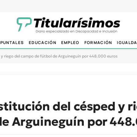
PUNTALES
EDUCACIÓN
EMPLEO
FORMACIÓN
IGUALD
ed y riego del campo de fútbol de Arguineguín por 448.000 euros
stitución del césped y r
de Arguineguín por 448