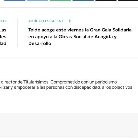
Facebook
Twitter
WhatsApp
LinkedIn
Email
Cop
Enl
IOR
ARTÍCULO SIGUIENTE
Las
Telde acoge este viernes la Gran Gala Solidaria
des
en apoyo a la Obras Social de Acogida y
dad
Desarrollo
y director de Titularísimos. Comprometido con un periodismo
ilizar y empoderar a las personas con discapacidad, a los colectivos