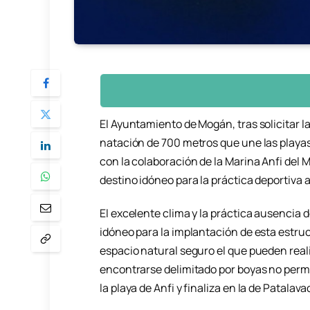
El Ayuntamiento de Mogán, tras solicitar l
natación de 700 metros que une las playas 
con la colaboración de la Marina Anfi del
destino idóneo para la práctica deportiva al 
El excelente clima y la práctica ausencia 
idóneo para la implantación de esta estruct
espacio natural seguro el que pueden real
encontrarse delimitado por boyas no permi
la playa de Anfi y finaliza en la de Patalava