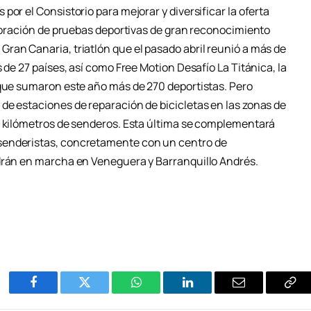
or el Consistorio para mejorar y diversificar la oferta
lebración de pruebas deportivas de gran reconocimiento
ran Canaria, triatlón que el pasado abril reunió a más de
 de 27 países, así como Free Motion Desafío La Titánica, la
 que sumaron este año más de 270 deportistas. Pero
de estaciones de reparación de bicicletas en las zonas de
0 kilómetros de senderos. Esta última se complementará
senderistas, concretamente con un centro de
ndrán en marcha en Veneguera y Barranquillo Andrés.
Facebook
Twitter
WhatsApp
LinkedIn
Email
Cop