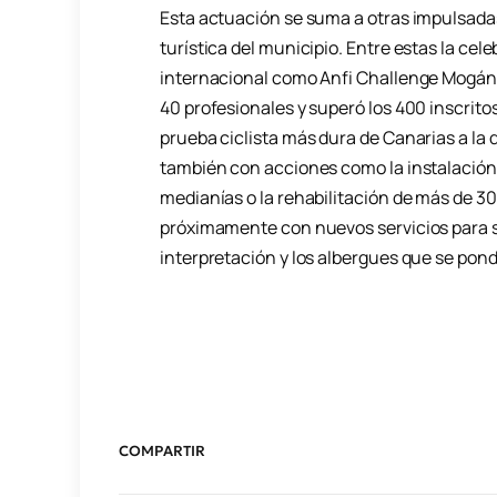
Esta actuación se suma a otras impulsadas p
turística del municipio. Entre estas la ce
internacional como Anfi Challenge Mogán G
40 profesionales y superó los 400 inscritos
prueba ciclista más dura de Canarias a la
también con acciones como la instalación 
medianías o la rehabilitación de más de 3
próximamente con nuevos servicios para 
interpretación y los albergues que se po
COMPARTIR