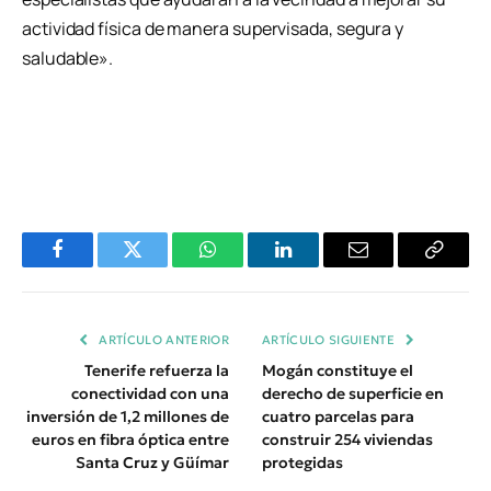
actividad física de manera supervisada, segura y
saludable».
Facebook
Twitter
WhatsApp
LinkedIn
Email
Copiar
Enlace
ARTÍCULO ANTERIOR
ARTÍCULO SIGUIENTE
Tenerife refuerza la
Mogán constituye el
conectividad con una
derecho de superficie en
inversión de 1,2 millones de
cuatro parcelas para
euros en fibra óptica entre
construir 254 viviendas
Santa Cruz y Güímar
protegidas