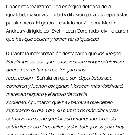
Chachitos realizaron una enérgica defensa de la
igualdad, mayor visibilidad y difusión para los deportistas
paralímpicos. El grupo presidido por Zuleima Martín
Andreu y dirigido por Evelin León Corchado reivindicaron
que
hay que educar y fomentar la igualdad.
Durante la interpretación destacaron que
los Juegos
Paralímpicos, aunque no los veas en ninguna televisión,
queremos reclamar que tengan más
repercusión…
Señalaron que
son deportistas que
compiten y luchan por ganar. Merecen más visibilidad,
merecen respeto y el apoyo de toda la
sociedad.
Apuntaron que
hay barreras que deben
superar en su día a día, su camino es más difícil y su
esfuerzo no puede quedar así de ignorado. Cuando
están llenando el medallero y dan todo por su país. Hoy
canto por ellos. Por Ricardo Ten, Teresa Perales y Judit