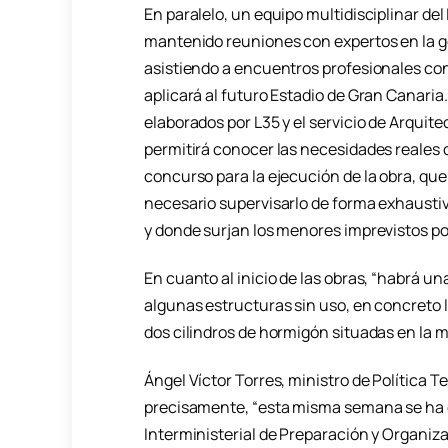
En paralelo, un equipo multidisciplinar del
mantenido reuniones con expertos en la ge
asistiendo a encuentros profesionales con 
aplicará al futuro Estadio de Gran Canaria.
elaborados por L35 y el servicio de Arquit
permitirá conocer las necesidades reales d
concurso para la ejecución de la obra, que
necesario supervisarlo de forma exhaustiv
y donde surjan los menores imprevistos po
En cuanto al inicio de las obras, “habrá un
algunas estructuras sin uso, en concreto la
dos cilindros de hormigón situadas en la m
Ángel Víctor Torres, ministro de Política T
precisamente, “esta misma semana se ha c
Interministerial de Preparación y Organiz