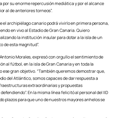
a por su enorme repercusión mediática y por el alcance
or al de anteriores torneos”.
e el archipiélago canario podrá vivirlo en primera persona,
stiendo en vivo al Estadio de Gran Canaria. Quiero
lizando la institución insular para dotar a la isla de un
nto de esta magnitud”.
 Antonio Morales, expresó con orgullo el sentimiento de
n al fútbol, en la isla de Gran Canaria y en toda la
o ese gran objetivo. “También queremos demostrar que,
edio del Atlántico, somos capaces de dar respuesta a
nfraestructuras extraordinarias y propuestas
efendiendo”. En la misma línea felicitó al personal del IID
endo plazos para que uno de nuestros mayores anhelos se