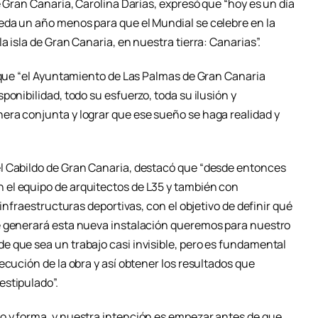
e Gran Canaria, Carolina Darias, expresó que “hoy es un día
eda un año menos para que el Mundial se celebre en la
 isla de Gran Canaria, en nuestra tierra: Canarias”.
ó que “el Ayuntamiento de Las Palmas de Gran Canaria
ponibilidad, todo su esfuerzo, toda su ilusión y
era conjunta y lograr que ese sueño se haga realidad y
l Cabildo de Gran Canaria, destacó que “desde entonces
el equipo de arquitectos de L35 y también con
 infraestructuras deportivas, con el objetivo de definir qué
e generará esta nueva instalación queremos para nuestro
 que sea un trabajo casi invisible, pero es fundamental
ecución de la obra y así obtener los resultados que
estipulado”.
o y forma, y nuestra intención es empezar antes de que