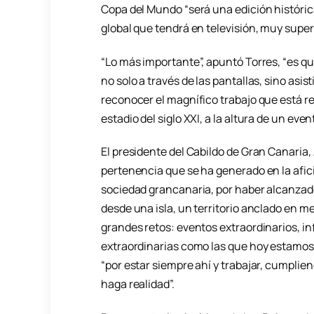
Copa del Mundo “será una edición históric
global que tendrá en televisión, muy superi
“Lo más importante”, apuntó Torres, “es qu
no solo a través de las pantallas, sino asi
reconocer el magnífico trabajo que está rea
estadio del siglo XXI, a la altura de un eve
El presidente del Cabildo de Gran Canaria,
pertenencia que se ha generado en la afició
sociedad grancanaria, por haber alcanzad
desde una isla, un territorio anclado en m
grandes retos: eventos extraordinarios, i
extraordinarias como las que hoy estamos d
“por estar siempre ahí y trabajar, cumpli
haga realidad”.