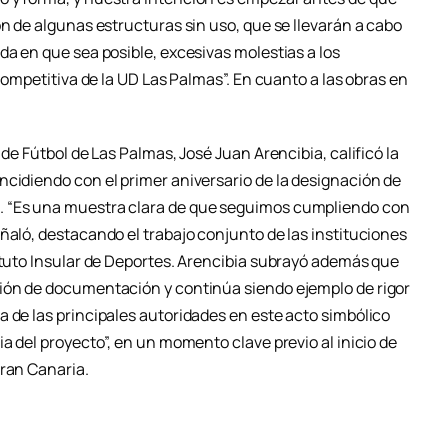
ón de algunas estructuras sin uso, que se llevarán a cabo
da en que sea posible, excesivas molestias a los
 competitiva de la UD Las Palmas”. En cuanto a las obras en
 de Fútbol de Las Palmas, José Juan Arencibia, calificó la
ncidiendo con el primer aniversario de la designación de
. “Es una muestra clara de que seguimos cumpliendo con
ñaló, destacando el trabajo conjunto de las instituciones
tituto Insular de Deportes. Arencibia subrayó además que
ción de documentación y continúa siendo ejemplo de rigor
 de las principales autoridades en este acto simbólico
ia del proyecto”, en un momento clave previo al inicio de
Gran Canaria.