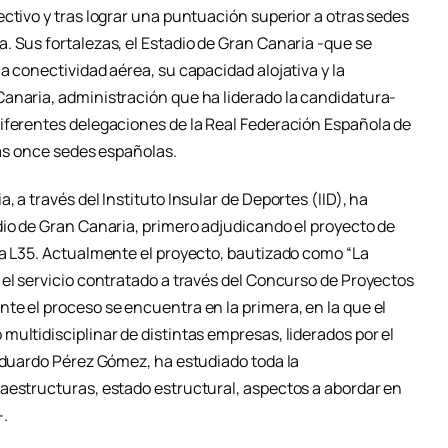
ctivo y tras lograr una puntuación superior a otras sedes
. Sus fortalezas, el Estadio de Gran Canaria -que se
a conectividad aérea, su capacidad alojativa y la
anaria, administración que ha liderado la candidatura-
iferentes delegaciones de la Real Federación Española de
las once sedes españolas.
 a través del Instituto Insular de Deportes (IID), ha
dio de Gran Canaria, primero adjudicando el proyecto de
ra L35. Actualmente el proyecto, bautizado como “La
 el servicio contratado a través del Concurso de Proyectos
te el proceso se encuentra en la primera, en la que el
ultidisciplinar de distintas empresas, liderados por el
 Eduardo Pérez Gómez, ha estudiado toda la
aestructuras, estado estructural, aspectos a abordar en
-.