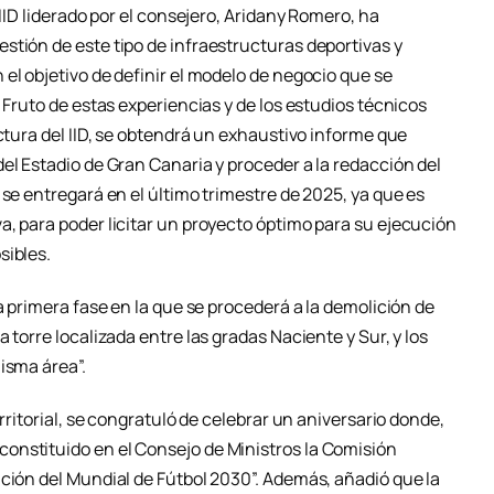
 IID liderado por el consejero, Aridany Romero, ha
stión de este tipo de infraestructuras deportivas y
el objetivo de definir el modelo de negocio que se
 Fruto de estas experiencias y de los estudios técnicos
ectura del IID, se obtendrá un exhaustivo informe que
el Estadio de Gran Canaria y proceder a la redacción del
 se entregará en el último trimestre de 2025, ya que es
a, para poder licitar un proyecto óptimo para su ejecución
sibles.
a primera fase en la que se procederá a la demolición de
 torre localizada entre las gradas Naciente y Sur, y los
isma área”.
erritorial, se congratuló de celebrar un aniversario donde,
onstituido en el Consejo de Ministros la Comisión
ación del Mundial de Fútbol 2030”. Además, añadió que la