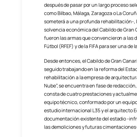
después de pasar por un largo proceso sele
como Bilbao, Málaga, Zaragoza o La Coruña
someterá a una profunda rehabilitación-, l
solvencia económica del Cabildo de Gran C
fueron las armas que convencieron a las d
Fútbol (RFEF) y de la FIFA para ser una de 
Desde entonces, el Cabildo de Gran Canaria,
seguido trabajando en la reforma del Esta
rehabilitación a la empresa de arquitectu
Nube”, se encuentra en fase de redacción,
consta de cuatro prestaciones y actualmen
equipo técnico, conformado por un equipo m
estudio internacional L35 y el arquitecto
documentación existente del estadio -infr
las demoliciones y futuras cimentaciones