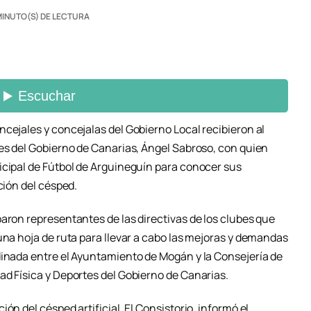
MINUTO(S) DE LECTURA
cejales y concejalas del Gobierno Local recibieron al
tes del Gobierno de Canarias, Ángel Sabroso, con quien
icipal de Fútbol de Arguineguín para conocer sus
ción del césped.
aron representantes de las directivas de los clubes que
una hoja de ruta para llevar a cabo las mejoras y demandas
dinada entre el Ayuntamiento de Mogán y la Consejería de
ad Física y Deportes del Gobierno de Canarias.
ón del césped artificial. El Consistorio, informó el