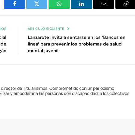
Facebook
Twitter
WhatsApp
LinkedIn
Email
Cop
Enl
IOR
ARTÍCULO SIGUIENTE
ial
Lanzarote invita a sentarse en los ‘Bancos en
 de
línea’ para prevenir los problemas de salud
gán
mental juvenil
y director de Titularísimos. Comprometido con un periodismo
ilizar y empoderar a las personas con discapacidad, a los colectivos