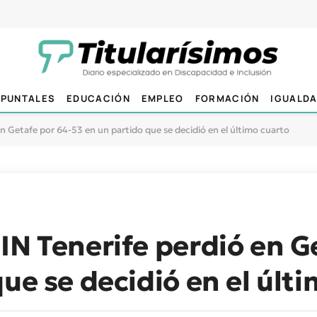
PUNTALES
EDUCACIÓN
EMPLEO
FORMACIÓN
IGUALD
n Getafe por 64-53 en un partido que se decidió en el último cuarto
IN Tenerife perdió en G
ue se decidió en el últ