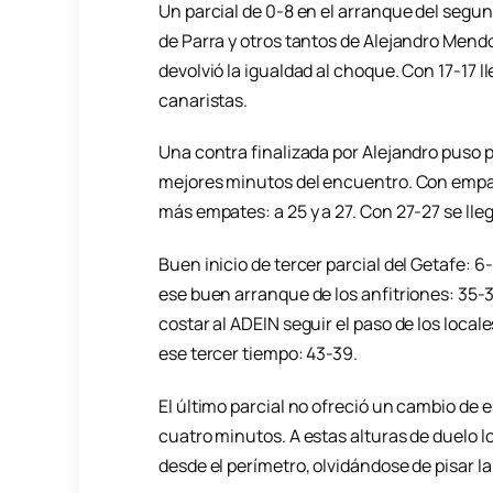
Un parcial de 0-8 en el arranque del segu
de Parra y otros tantos de Alejandro Mendo
devolvió la igualdad al choque. Con 17-17 l
canaristas.
Una contra finalizada por Alejandro puso po
mejores minutos del encuentro. Con empat
más empates: a 25 y a 27. Con 27-27 se lle
Buen inicio de tercer parcial del Getafe: 
ese buen arranque de los anfitriones: 35-3
costar al ADEIN seguir el paso de los local
ese tercer tiempo: 43-39.
El último parcial no ofreció un cambio de 
cuatro minutos. A estas alturas de duelo lo
desde el perímetro, olvidándose de pisar la