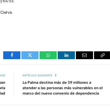
y 64-53.
 Cierva.
Facebook
Twitter
WhatsApp
LinkedIn
Email
Cop
Enl
IOR
ARTÍCULO SIGUIENTE
zan
La Palma destina más de 39 millones a
aria
atender a las personas más vulnerables en el
dad
marco del nuevo convenio de dependencia