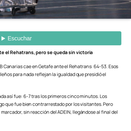
te el Rehatrans, pero se queda sin victoria
B Canarias cae en Getafe ante el Rehatrans: 64-53. Esos
ileños para nada reflejan la igualdad que presidió el
da así fue: 6-7 tras los primeros cinco minutos. Los
go que fue bien contrarrestado por los visitantes. Pero
 marcador, sin reacción del ADEIN, llegándose al final del