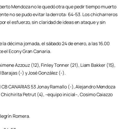
ilberto Mendoza no le quedó otra que pedir tiempo muerto
mente no se pudo evitar la derrota: 64-53. Los chicharreros
or el esfuerzo, sin claridad de ideas en ataque y sin
 la décima jornada, el sábado 24 de enero, a las 16.00
te el Econy Gran Canaria.
mene Azzouz (12), Finley Tonner (21), Liam Bakker (15),
 Barajas (-) y José González (-).
B CANARIAS 53 Jonay Ramallo (-), Alejandro Mendoza
, Chichirita Petrut (4), –equipo inicial–, Cosimo Caiazzo
elegrín Romera.