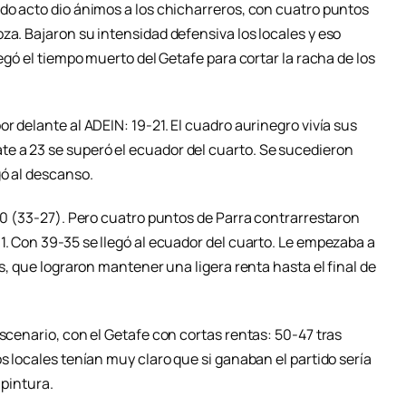
ndo acto dio ánimos a los chicharreros, con cuatro puntos
za. Bajaron su intensidad defensiva los locales y eso
legó el tiempo muerto del Getafe para cortar la racha de los
r delante al ADEIN: 19-21. El cuadro aurinegro vivía sus
e a 23 se superó el ecuador del cuarto. Se sucedieron
gó al descanso.
6-0 (33-27). Pero cuatro puntos de Parra contrarrestaron
1. Con 39-35 se llegó al ecuador del cuarto. Le empezaba a
es, que lograron mantener una ligera renta hasta el final de
escenario, con el Getafe con cortas rentas: 50-47 tras
s locales tenían muy claro que si ganaban el partido sería
 pintura.