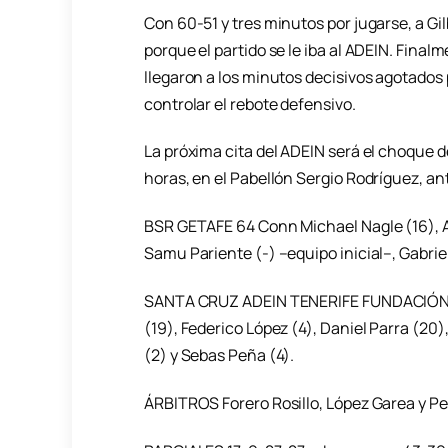
Con 60-51 y tres minutos por jugarse, a G
porque el partido se le iba al ADEIN. Final
llegaron a los minutos decisivos agotados p
controlar el rebote defensivo.
La próxima cita del ADEIN será el choque de
horas, en el Pabellón Sergio Rodríguez, an
BSR GETAFE 64 Conn Michael Nagle (16), Ai
Samu Pariente (-) –equipo inicial–, Gabriel
SANTA CRUZ ADEIN TENERIFE FUNDACIÓN C
(19), Federico López (4), Daniel Parra (20)
(2) y Sebas Peña (4).
ÁRBITROS Forero Rosillo, López Garea y P