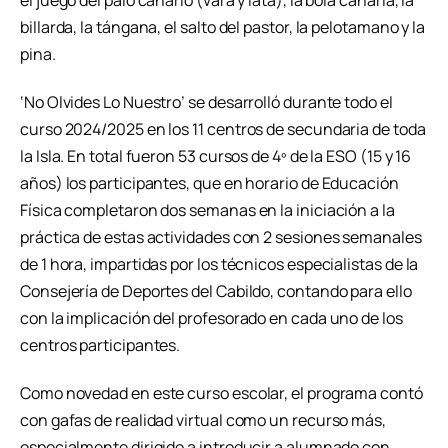
el juego del palo canario (vara y lata), la bola canaria, la
billarda, la tángana, el salto del pastor, la pelotamano y la
pina.
‘No Olvides Lo Nuestro’ se desarrolló durante todo el
curso 2024/2025 en los 11 centros de secundaria de toda
la Isla. En total fueron 53 cursos de 4º de la ESO (15 y 16
años) los participantes, que en horario de Educación
Física completaron dos semanas en la iniciación a la
práctica de estas actividades con 2 sesiones semanales
de 1 hora, impartidas por los técnicos especialistas de la
Consejería de Deportes del Cabildo, contando para ello
con la implicación del profesorado en cada uno de los
centros participantes.
Como novedad en este curso escolar, el programa contó
con gafas de realidad virtual como un recurso más,
especialmente dirigido a introducir a alumnado con