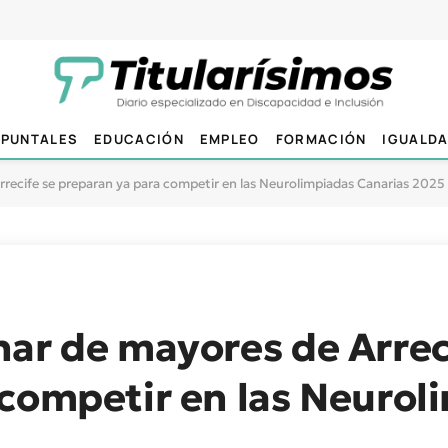
PUNTALES
EDUCACIÓN
EMPLEO
FORMACIÓN
IGUALD
recife se preparan ya para competir en las Neurolimpiadas Canarias 2025
ar de mayores de Arrec
 competir en las Neurol