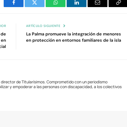
Facebook
Twitter
WhatsApp
LinkedIn
Email
Cop
Enl
IOR
ARTÍCULO SIGUIENTE
 de
La Palma promueve la integración de menores
 en
en protección en entornos familiares de la isla
cial
y director de Titularísimos. Comprometido con un periodismo
ilizar y empoderar a las personas con discapacidad, a los colectivos