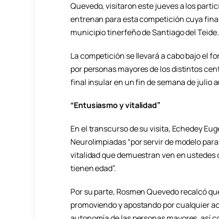
Quevedo, visitaron este jueves a los parti
entrenan para esta competición cuya final
municipio tinerfeño de Santiago del Teide.
La competición se llevará a cabo bajo el f
por personas mayores de los distintos cent
final insular en un fin de semana de julio 
“Entusiasmo y vitalidad”
En el transcurso de su visita, Echedey Eug
Neurolimpiadas “por servir de modelo para
vitalidad que demuestran ven en ustedes qu
tienen edad”.
Por su parte, Rosmen Quevedo recalcó que
promoviendo y apostando por cualquier act
autonomía de las personas mayores, así co