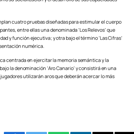
plan cuatro pruebas diseñadas para estimular el cuerpo
ipantes, entre ellas una denominada ‘Los Relevos’ que
ad y función ejecutiva; y otra bajo el término ‘Las Cifras’
resentación numérica.
tica centrada en ejercitar la memoria semántica y la
o bajo la denominación ‘Aro Canario’ y consistirá en una
s jugadores utilizarán aros que deberán acercar lo más