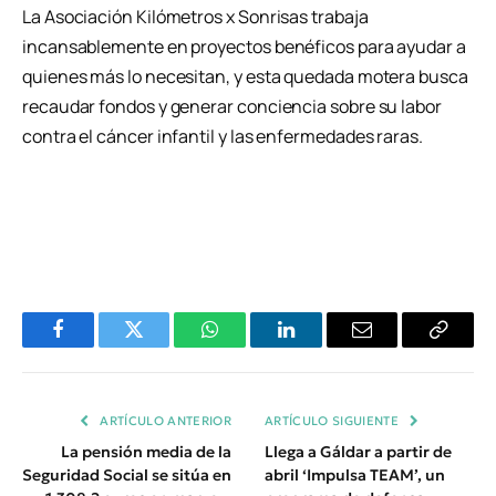
La Asociación Kilómetros x Sonrisas trabaja
incansablemente en proyectos benéficos para ayudar a
quienes más lo necesitan, y esta quedada motera busca
recaudar fondos y generar conciencia sobre su labor
contra el cáncer infantil y las enfermedades raras.
Facebook
Twitter
WhatsApp
LinkedIn
Email
Copiar
Enlace
ARTÍCULO ANTERIOR
ARTÍCULO SIGUIENTE
La pensión media de la
Llega a Gáldar a partir de
Seguridad Social se sitúa en
abril ‘Impulsa TEAM’, un