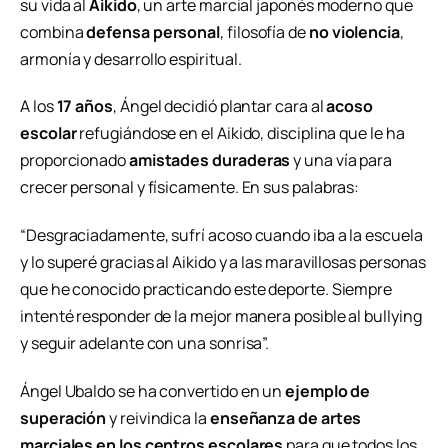
su vida al
Aikido
, un arte marcial japonés moderno que
combina
defensa personal
, filosofía de
no violencia
,
armonía y desarrollo espiritual.
A los
17 años
, Ángel decidió plantar cara al
acoso
escolar
refugiándose en el Aikido, disciplina que le ha
proporcionado
amistades duraderas
y una vía para
crecer personal y físicamente. En sus palabras:
“Desgraciadamente, sufrí acoso cuando iba a la escuela
y lo superé gracias al Aikido y a las maravillosas personas
que he conocido practicando este deporte. Siempre
intenté responder de la mejor manera posible al bullying
y seguir adelante con una sonrisa”.
Ángel Ubaldo se ha convertido en un
ejemplo de
superación
y reivindica la
enseñanza de artes
marciales en los centros escolares
para que todos los