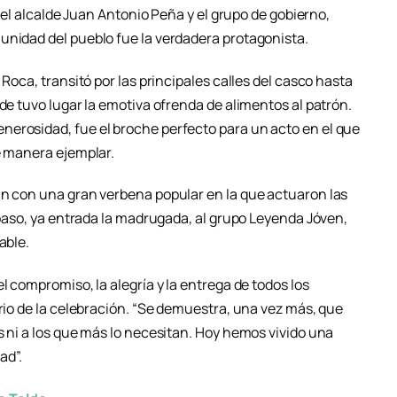
r el alcalde Juan Antonio Peña y el grupo de gobierno,
unidad del pueblo fue la verdadera protagonista.
 Roca, transitó por las principales calles del casco hasta
nde tuvo lugar la emotiva ofrenda de alimentos al patrón.
erosidad, fue el broche perfecto para un acto en el que
e manera ejemplar.
an con una gran verbena popular en la que actuaron las
r paso, ya entrada la madrugada, al grupo Leyenda Jóven,
able.
l compromiso, la alegría y la entrega de todos los
ario de la celebración. “Se demuestra, una vez más, que
s ni a los que más lo necesitan. Hoy hemos vivido una
ad”.