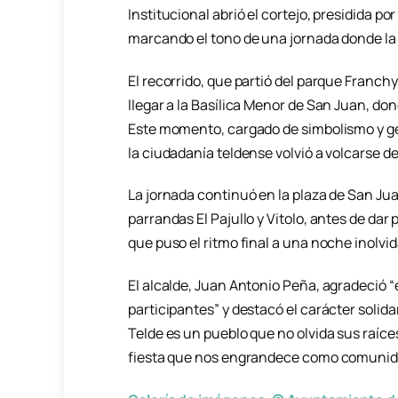
Institucional abrió el cortejo, presidida po
marcando el tono de una jornada donde la 
El recorrido, que partió del parque Franchy
llegar a la Basílica Menor de San Juan, do
Este momento, cargado de simbolismo y gen
la ciudadanía teldense volvió a volcarse d
La jornada continuó en la plaza de San Ju
parrandas El Pajullo y Vitolo, antes de da
que puso el ritmo final a una noche inolvid
El alcalde, Juan Antonio Peña, agradeció “e
participantes” y destacó el carácter solid
Telde es un pueblo que no olvida sus raíce
fiesta que nos engrandece como comunid