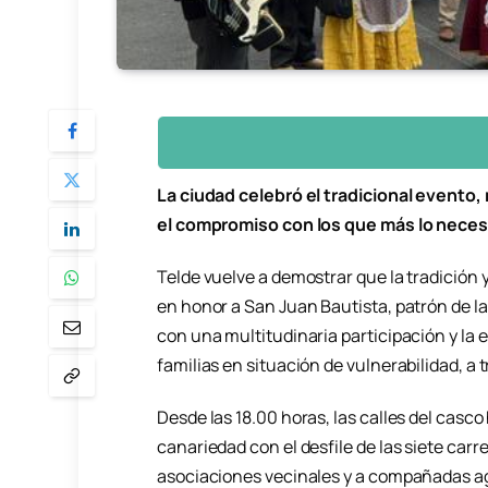
La ciudad celebró el tradicional evento,
el compromiso con los que más lo neces
Telde vuelve a demostrar que la tradición
en honor a San Juan Bautista, patrón de la
con una multitudinaria participación y la 
familias en situación de vulnerabilidad, a 
Desde las 18.00 horas, las calles del casco
canariedad con el desfile de las siete car
asociaciones vecinales y a compañadas agr