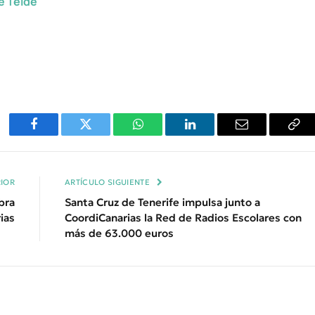
e Telde
Facebook
Twitter
WhatsApp
LinkedIn
Email
Cop
Enl
IOR
ARTÍCULO SIGUIENTE
bra
Santa Cruz de Tenerife impulsa junto a
ias
CoordiCanarias la Red de Radios Escolares con
más de 63.000 euros