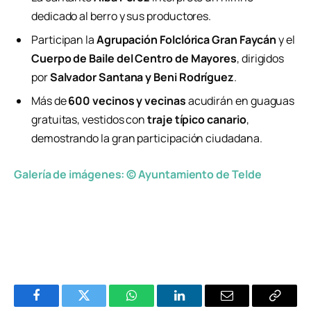
dedicado al berro y sus productores.
Participan la
Agrupación Folclórica Gran Faycán
y el
Cuerpo de Baile del Centro de Mayores
, dirigidos
por
Salvador Santana y Beni Rodríguez
.
Más de
600 vecinos y vecinas
acudirán en guaguas
gratuitas, vestidos con
traje típico canario
,
demostrando la gran participación ciudadana.
Galería de imágenes: © Ayuntamiento de Telde
Facebook
Twitter
WhatsApp
LinkedIn
Email
Copiar