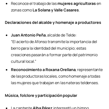
Reconoce el trabajo de las
mujeres agricultoras
en
zonas como
La Solana y Valle Casares
.
Declaraciones del alcalde y homenaje a productores
Juan Antonio Peña
, alcalde de Telde:
“El acierto de Afonso transmite la importancia del
berro para la identidad del municipio; estas
creaciones pasarán a formar parte del patrimonio
cultural local.”
Reconocimiento a Roxana Orellana
, representante
de las productoras locales, como homenaje a todas
las mujeres que trabajan en las nateras teldenses.
Música, folclore y participación popular
La cantante
Alba Pérez
interpretó un himno