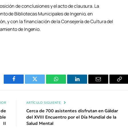
sición de conclusiones y el acto de clausura. La
nto de Bibliotecas Municipales de Ingenio, en
n, y con la financiación de la Consejería de Cultura del
tamiento de Ingenio.
Facebook
Twitter
WhatsApp
LinkedIn
Email
Cop
Enl
IOR
ARTÍCULO SIGUIENTE
 de
Cerca de 700 asistentes disfrutan en Gáldar
ble
del XVIII Encuentro por el Día Mundial de la
II
Salud Mental