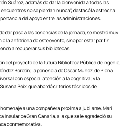
ián Suárez, además de dar la bienvenida a todas las
 encuentros no se pierdan nunca”, destacó la estrecha
importancia del apoyo entre las administraciones.
de dar paso a las ponencias de la jornada, se mostró muy
io la anfitriona de este evento, sino por estar por fin
endo a recuperar sus bibliotecas.
n del proyecto de la futura Biblioteca Pública de Ingenio,
Méndez Bordón; la ponencia de Óscar Muñoz, de Plena
versal con especial atención a la cognitiva; y la
a Susana Peix, que abordó criterios técnicos de
 homenaje a una compañera próxima a jubilarse, Mari
ca Insular de Gran Canaria, a la que se le agradeció su
placa conmemorativa.