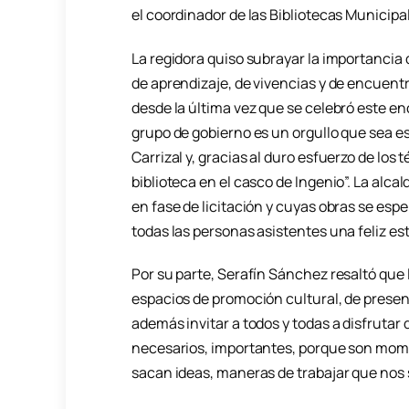
el coordinador de las Bibliotecas Municipal
La regidora quiso subrayar la importancia 
de aprendizaje, de vivencias y de encuentro
desde la última vez que se celebró este en
grupo de gobierno es un orgullo que sea e
Carrizal y, gracias al duro esfuerzo de lo
biblioteca en el casco de Ingenio”. La alca
en fase de licitación y cuyas obras se esp
todas las personas asistentes una feliz es
Por su parte, Serafín Sánchez resaltó que
espacios de promoción cultural, de present
además invitar a todos y todas a disfrutar
necesarios, importantes, porque son mome
sacan ideas, maneras de trabajar que nos s