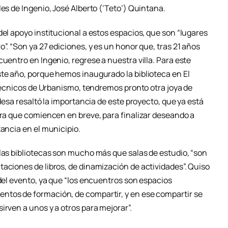
es de Ingenio, José Alberto (‘Teto’) Quintana.
del apoyo institucional a estos espacios, que son “lugares
”. “Son ya 27 ediciones, y es un honor que, tras 21 años
cuentro en Ingenio, regrese a nuestra villa. Para este
ste año, porque hemos inaugurado la biblioteca en El
s técnicos de Urbanismo, tendremos pronto otra joya de
ldesa resaltó la importancia de este proyecto, que ya está
era que comiencen en breve, para finalizar deseando a
tancia en el municipio.
 las bibliotecas son mucho más que salas de estudio, “son
aciones de libros, de dinamización de actividades”. Quiso
 del evento, ya que “los encuentros son espacios
ntos de formación, de compartir, y en ese compartir se
irven a unos y a otros para mejorar”.