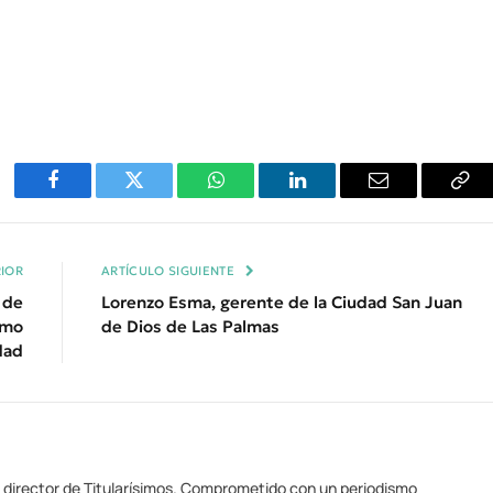
Facebook
Twitter
WhatsApp
LinkedIn
Email
Cop
Enl
IOR
ARTÍCULO SIGUIENTE
 de
Lorenzo Esma, gerente de la Ciudad San Juan
emo
de Dios de Las Palmas
dad
y director de Titularísimos. Comprometido con un periodismo