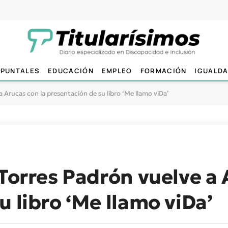
PUNTALES
EDUCACIÓN
EMPLEO
FORMACIÓN
IGUALD
a Arucas con la presentación de su libro ‘Me llamo viDa’
 Torres Padrón vuelve a 
u libro ‘Me llamo viDa’