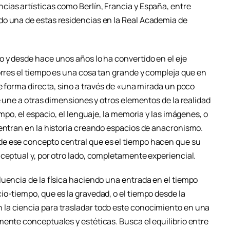
ias artísticas como Berlín, Francia y España, entre
do una de estas residencias en la Real Academia de
o y desde hace unos años lo ha convertido en el eje
orres el tiempo es una cosa tan grande y compleja que en
de forma directa, sino a través de «una mirada un poco
e une a otras dimensiones y otros elementos de la realidad
empo, el espacio, el lenguaje, la memoria y las imágenes, o
dentran en la historia creando espacios de anacronismo.
e ese concepto central que es el tiempo hacen que su
ceptual y, por otro lado, completamente experiencial.
luencia de la física haciendo una entrada en el tiempo
o-tiempo, que es la gravedad, o el tiempo desde la
la ciencia para trasladar todo este conocimiento en una
mente conceptuales y estéticas. Busca el equilibrio entre