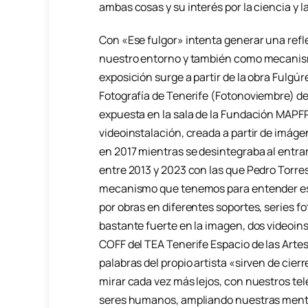
ambas cosas y su interés por la ciencia y la
Con «Ese fulgor» intenta generar una ref
nuestro entorno y también como mecanism
exposición surge a partir de la obra Fulgú
Fotografía de Tenerife (Fotonoviembre) den
expuesta en la sala de la Fundación MAPFR
videoinstalación, creada a partir de imág
en 2017 mientras se desintegraba al entrar
entre 2013 y 2023 con las que Pedro Torre
mecanismo que tenemos para entender es
por obras en diferentes soportes, series f
bastante fuerte en la imagen, dos videoin
COFF del TEA Tenerife Espacio de las Arte
palabras del propio artista «sirven de cie
mirar cada vez más lejos, con nuestros t
seres humanos, ampliando nuestras mente