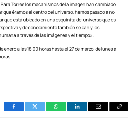
 Para Torres los mecanismos de la imagen han cambiado
r que éramos el centro del universo, hemos pasado a no
ar que está ubicado en una esquinita del universo que es
erspectiva y de conocimiento también se dan y los
humana a través de las imágenes y el tiempo».
e enero a las 18.00 horas hasta el 27 de marzo, de lunes a
horas.
Facebook
Twitter
WhatsApp
LinkedIn
Email
Cop
Enl