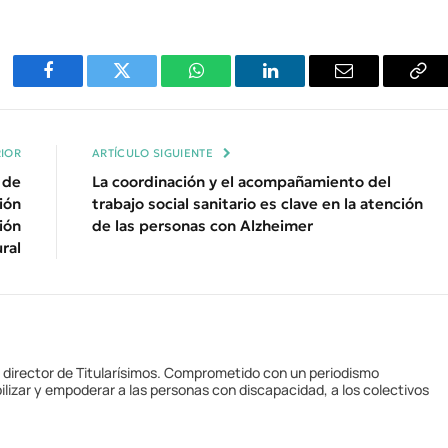
Facebook
Twitter
WhatsApp
LinkedIn
Email
Cop
Enl
IOR
ARTÍCULO SIGUIENTE
 de
La coordinación y el acompañamiento del
ión
trabajo social sanitario es clave en la atención
ión
de las personas con Alzheimer
ural
y director de Titularísimos. Comprometido con un periodismo
ilizar y empoderar a las personas con discapacidad, a los colectivos