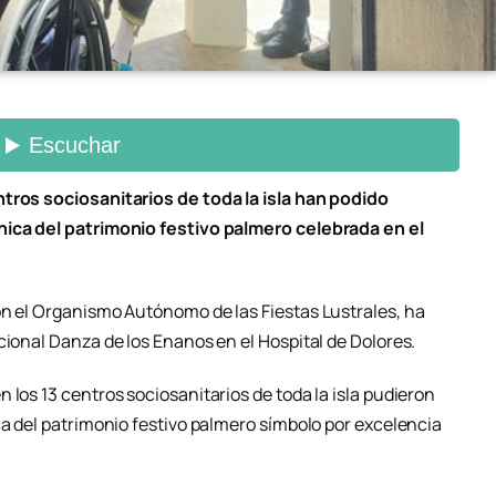
ntros sociosanitarios de toda la isla han podido
nica del patrimonio festivo palmero celebrada en el
on el Organismo Autónomo de las Fiestas Lustrales, ha
cional Danza de los Enanos en el Hospital de Dolores.
 los 13 centros sociosanitarios de toda la isla pudieron
ca del patrimonio festivo palmero símbolo por excelencia