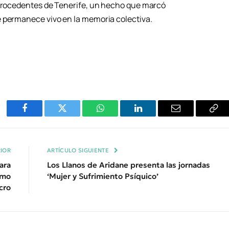
 procedentes de Tenerife, un hecho que marcó
e permanece vivo en la memoria colectiva.
Facebook
Twitter
WhatsApp
LinkedIn
Email
Cop
Enl
IOR
ARTÍCULO SIGUIENTE
ara
Los Llanos de Aridane presenta las jornadas
imo
‘Mujer y Sufrimiento Psíquico’
cro