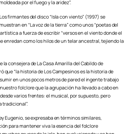
moldeada por el fuego y la aridez”.
Los firmantes del disco “Isla con viento” (1997) se
muestran en “La voz de la tierra” como unos “poetas del
artística a fuerza de escribir “versos en el viento donde el
 se enredan como los hilos de un telar ancestral, tejiendo la
 la consejera de La Casa Amarilla del Cabildo de
 que “la historia de Los Campesinos es la historia de
esumir en unos pocos metros de pared el ingente trabajo
nuestro folclore que la agrupación ha llevado a cabo en
esde varios frentes: el musical, por supuesto, pero
 tradicional”.
dey Eugenio, se expresaba en términos similares,
ión para mantener viva la esencia del folclore