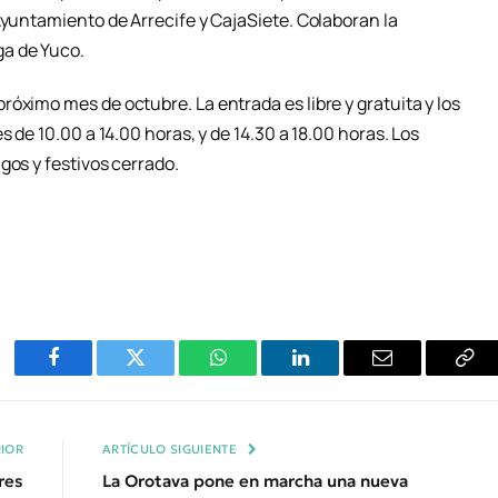
Ayuntamiento de Arrecife y CajaSiete. Colaboran la
ga de Yuco.
óximo mes de octubre. La entrada es libre y gratuita y los
s de 10.00 a 14.00 horas, y de 14.30 a 18.00 horas. Los
gos y festivos cerrado.
Facebook
Twitter
WhatsApp
LinkedIn
Email
Cop
Enl
IOR
ARTÍCULO SIGUIENTE
res
La Orotava pone en marcha una nueva