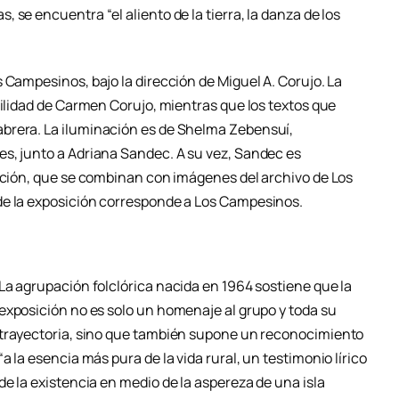
 se encuentra “el aliento de la tierra, la danza de los
 Campesinos, bajo la dirección de Miguel A. Corujo. La
bilidad de Carmen Corujo, mientras que los textos que
brera. La iluminación es de Shelma Zebensuí,
s, junto a Adriana Sandec. A su vez, Sandec es
sición, que se combinan con imágenes del archivo de Los
de la exposición corresponde a Los Campesinos.
La agrupación folclórica nacida en 1964 sostiene que la
exposición no es solo un homenaje al grupo y toda su
trayectoria, sino que también supone un reconocimiento
“a la esencia más pura de la vida rural, un testimonio lírico
de la existencia en medio de la aspereza de una isla