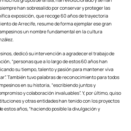
e muchos grupos de la isla, han evolucionado y se han
iempre han sobresalido por conservar y proteger las
nífica exposición, que recoge 60 años de trayectoria
iento de Arrecife, resume de forma ejemplar ese gran
Campesinos un nombre fundamental en la cultura
nzález.
sinos, dedicó su intervención a agradecer el trabajo de
ción, “personas que a lo largo de estos 60 años han
icando su tiempo, talento y pasión para mantener viva
lar”. También tuvo palabras de reconocimiento para todos
pesinos en su historia, “escribiendo juntos y
ompromiso y colaboración invaluables”. Y, por último, quiso
tituciones y otras entidades han tenido con los proyectos
de estos años, “haciendo posible la divulgación y