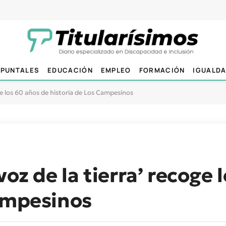
PUNTALES
EDUCACIÓN
EMPLEO
FORMACIÓN
IGUALD
oge los 60 años de historia de Los Campesinos
voz de la tierra’ recoge 
Campesinos