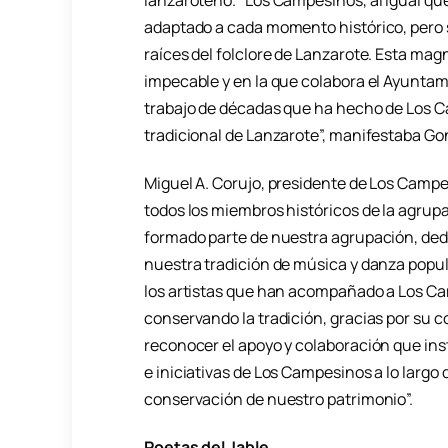
lanzaroteño. “Los Campesinos, al igual qu
adaptado a cada momento histórico, pero s
raíces del folclore de Lanzarote. Esta mag
impecable y en la que colabora el Ayuntam
trabajo de décadas que ha hecho de Los 
tradicional de Lanzarote”, manifestaba Go
Miguel A. Corujo, presidente de Los Campe
todos los miembros históricos de la agrupa
formado parte de nuestra agrupación, ded
nuestra tradición de música y danza popu
los artistas que han acompañado a Los Cam
conservando la tradición, gracias por su c
reconocer el apoyo y colaboración que ins
e iniciativas de Los Campesinos a lo largo 
conservación de nuestro patrimonio”.
Poetas del Jable