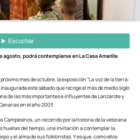
e agosto, podrá contemplarse en La Casa Amarilla
próximo mes de octubre, la exposición “La voz de la tierra:
inaugurada este sábado que recoge el más de medio siglo
 una de las más importantes e influyentes de Lanzarote y
 Canarias en el año 2003.
pios Campesinos, un recorrido por la historia de la veterana
 huellas del tiempo, una invitación a contemplar la
rpo y el alma de sus folkloristas. Y es que, como ellos