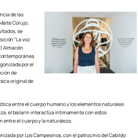
ncia de las
 Maite Corujo,
vitados, se
ición “La voz
 El Almacén
a contemporánea
agonizada por el
cción de
sica original de
biótica entre el cuerpo humano y los elementos naturales:
 danza, el bailarín interactúa íntimamente con estos
 entre el cuerpo y la naturaleza.
ganizada por Los Campesinos, con el patrocinio del Cabildo