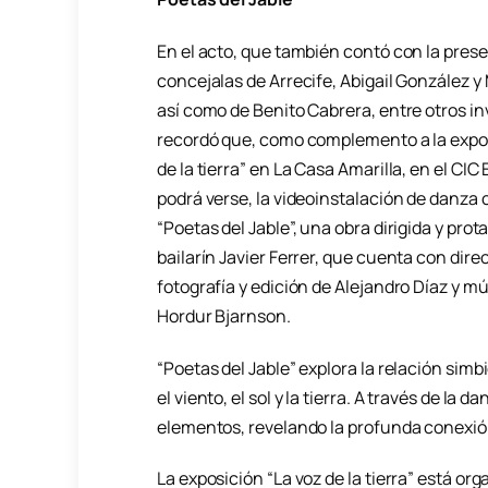
En el acto, que también contó con la prese
concejalas de Arrecife, Abigail González y
así como de Benito Cabrera, entre otros in
recordó que, como complemento a la expos
de la tierra” en La Casa Amarilla, en el CIC
podrá verse, la videoinstalación de danz
“Poetas del Jable”, una obra dirigida y prot
bailarín Javier Ferrer, que cuenta con dire
fotografía y edición de Alejandro Díaz y mú
Hordur Bjarnson.
“Poetas del Jable” explora la relación sim
el viento, el sol y la tierra. A través de la
elementos, revelando la profunda conexión
La exposición “La voz de la tierra” está or