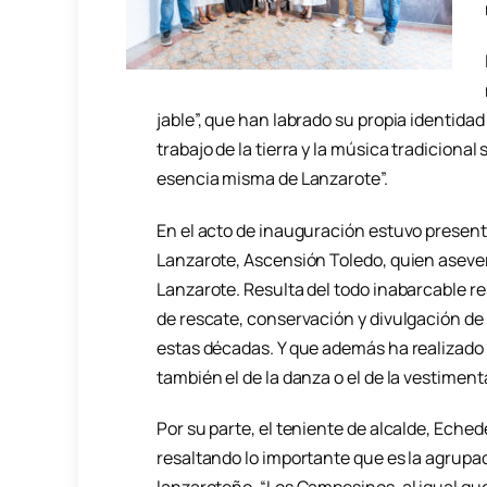
jable”, que han labrado su propia identidad 
trabajo de la tierra y la música tradicional
esencia misma de Lanzarote”.
En el acto de inauguración estuvo presente
Lanzarote, Ascensión Toledo, quien aseveró
Lanzarote. Resulta del todo inabarcable r
de rescate, conservación y divulgación de 
estas décadas. Y que además ha realizado d
también el de la danza o el de la vestimenta
Por su parte, el teniente de alcalde, Eche
resaltando lo importante que es la agrupac