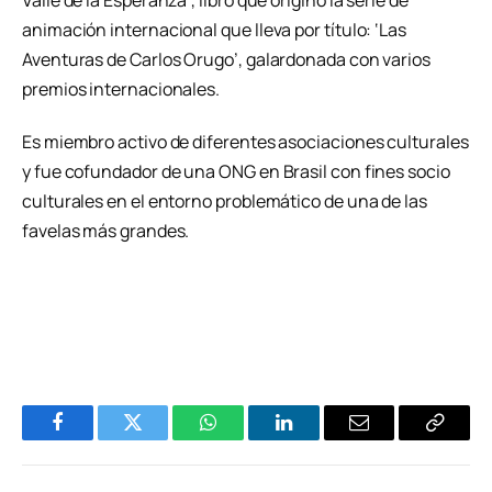
Valle de la Esperanza’, libro que originó la serie de
animación internacional que lleva por título: ‘Las
Aventuras de Carlos Orugo’, galardonada con varios
premios internacionales.
Es miembro activo de diferentes asociaciones culturales
y fue cofundador de una ONG en Brasil con fines socio
culturales en el entorno problemático de una de las
favelas más grandes.
Facebook
Twitter
WhatsApp
LinkedIn
Email
Copiar
Enlace